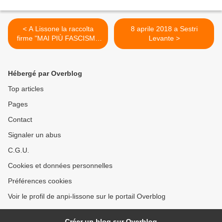
< A Lissone la raccolta
8 aprile 2018 a Sestri
firme "MAI PIÙ FASCISMI"
Levante >
continua
Hébergé par Overblog
Top articles
Pages
Contact
Signaler un abus
C.G.U.
Cookies et données personnelles
Préférences cookies
Voir le profil de anpi-lissone sur le portail Overblog
Créer un blog sur Overblog