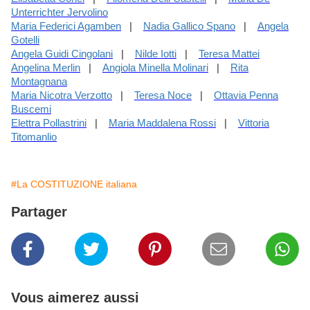
Unterrichter Jervolino
Maria Federici Agamben
|
Nadia Gallico Spano
|
Angela
Gotelli
Angela Guidi Cingolani
|
Nilde Iotti
|
Teresa Mattei
Angelina Merlin
|
Angiola Minella Molinari
|
Rita
Montagnana
Maria Nicotra Verzotto
|
Teresa Noce
|
Ottavia Penna
Buscemi
Elettra Pollastrini
|
Maria Maddalena Rossi
|
Vittoria
Titomanlio
#La COSTITUZIONE italiana
Partager
Vous aimerez aussi