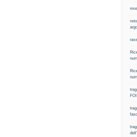
most
nota
argo
ras
Rice
num
Rice
num
tra
FOI
trag
fasc
trag
del