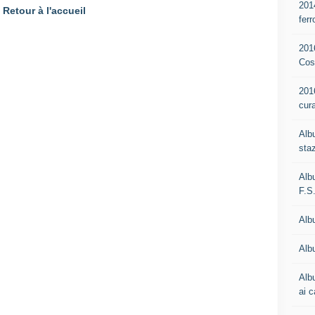
201
Retour à l'accueil
ferr
201
Cos
201
cur
Alb
staz
Alb
F.S
Alb
Albu
Alb
ai c