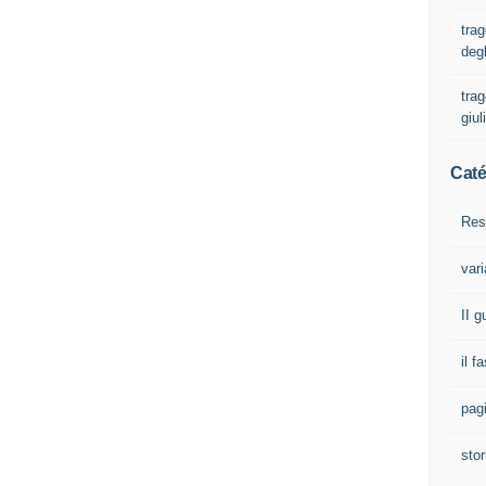
trag
degl
trag
giul
Caté
Res
vari
II 
il f
pagi
stor