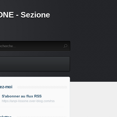
SSONE - Sezione
ez-moi
S'abonner au flux RSS
https://anpi-lissone.over-blog.com/rss