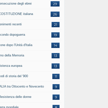
ersecuzione degli ebrei
29
COSTITUZIONE italiana
26
enimenti recenti
21
secondo dopoguerra
19
one dopo l'Unità d'Italia
14
rno della Memoria
13
istenza europea
13
odi di storia del '900
11
TALIA tra Ottocento e Novecento
9
Resistenza delle donne
9
uerra mondiale
8