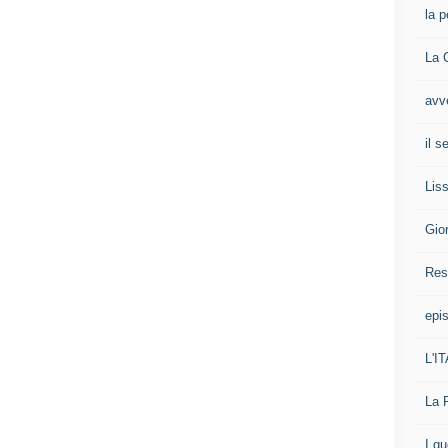
la p
La 
avv
il 
Liss
Gio
Res
epis
L'I
La 
I g