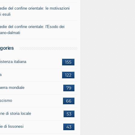
edie del confine orientale: le motivazioni
i esuli
edie del confine orientale: l'Esodo dei
iano-dalmati
gories
istenza italiana
155
a
122
guerra mondiale
79
ascismo
66
ne di storia locale
53
ie di lissonesi
43