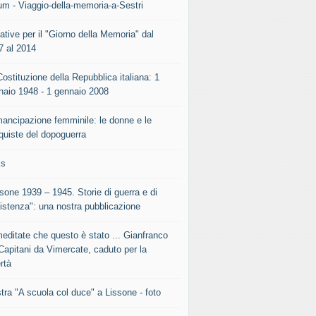
um - Viaggio-della-memoria-a-Sestri
iative per il "Giorno della Memoria" dal
7 al 2014
ostituzione della Repubblica italiana: 1
naio 1948 - 1 gennaio 2008
mancipazione femminile: le donne e le
quiste del dopoguerra
ks
sone 1939 – 1945. Storie di guerra e di
istenza": una nostra pubblicazione
meditate che questo è stato ... Gianfranco
Capitani da Vimercate, caduto per la
rtà
tra "A scuola col duce" a Lissone - foto