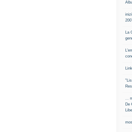
Alb
iniz
200
La C
gen
L'e
con
Lin
"Lis
Res
... 
De 
Libe
mos