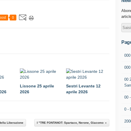
News
Abonn
articl
post
0
Pag
000
00
00 
San
Lissone 25 aprile
Sestri Levante 12
2026
2026
aprile 2026
00 
0 - 
200
della Liberazione
I "TRE FONTANOT: Spartaco, Nerone, Giacomo