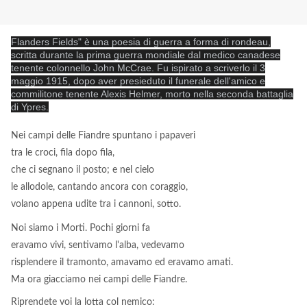
Flanders Fields" è una poesia di guerra a forma di rondeau,
scritta durante la prima guerra mondiale dal medico canadese
tenente colonnello John McCrae. Fu ispirato a scriverlo il 3
maggio 1915, dopo aver presieduto il funerale dell'amico e
commilitone tenente Alexis Helmer, morto nella seconda battaglia
di Ypres.
Ne
i campi delle Fiandre spuntano i papaveri
tra le croci, fila dopo fila,
che ci segnano il posto; e nel cielo
le allodole, cantando ancora con coraggio,
volano appena udite tra i cannoni, sotto.
Noi siamo i Morti. Pochi giorni fa
eravamo vivi, sentivamo l'alba, vedevamo
risplendere il tramonto, amavamo ed eravamo amati.
Ma ora giacciamo nei campi delle Fiandre.
Riprendete voi la lotta col nemico: