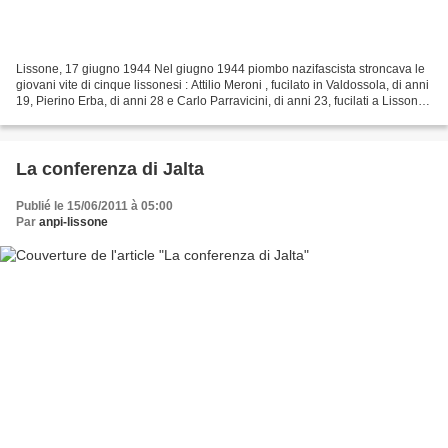
Lissone, 17 giugno 1944 Nel giugno 1944 piombo nazifascista stroncava le
giovani vite di cinque lissonesi : Attilio Meroni , fucilato in Valdossola, di anni
19, Pierino Erba, di anni 28 e Carlo Parravicini, di anni 23, fucilati a Lissone
nell’attuale...
La conferenza di Jalta
Publié le 15/06/2011 à 05:00
Par
anpi-lissone