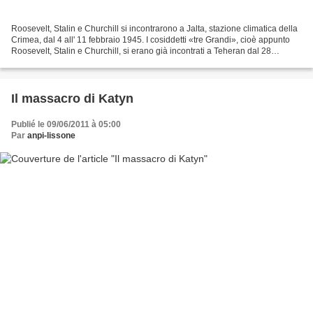
Roosevelt, Stalin e Churchill si incontrarono a Jalta, stazione climatica della
Crimea, dal 4 all' 11 febbraio 1945. I cosiddetti «tre Grandi», cioè appunto
Roosevelt, Stalin e Churchill, si erano già incontrati a Teheran dal 28
novembre al 1° dicembre...
Il massacro di Katyn
Publié le 09/06/2011 à 05:00
Par
anpi-lissone