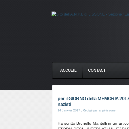
ACCUEIL
CONTACT
per il GIORNO della MEMORIA 2017, il
nazisti
14 Janvier 2017
, Rédigé par anpi-lissone
Ha scritto Brunello Mantelli in un arti