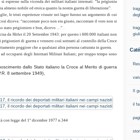
si espresse sulla vicenda dei militari italiani internati: “la prigionia
za almeno nobile ed eroica quanto la nostra guerra di liberazione”.
trag
iglie, le tristi esperienze vissute nei lager furono un argomento di cui
degl
così diceva: “raccontare poco non era giusto, raccontare il vero non si
trag
ono stato prigioniero e bon, dicevo …” .
giul
ecisa da Hitler il 20 Settembre 1943: per questo i 600.000 italiani non
i prigionieri di guerra e vennero così sottratti al controllo della Croce
attamento peggiore che a qualsiasi altra persona catturata in guerra.
Caté
ad occuparsi degli Internati Militari Italiani; per troppo tempo sono
Res
oscimento dallo Stato italiano la Croce al Merito di guerra
P.R. 8 settembre 1949),
vari
II 
il f
pagi
ertà con legge del 1° dicembre 1977 n.344
stor