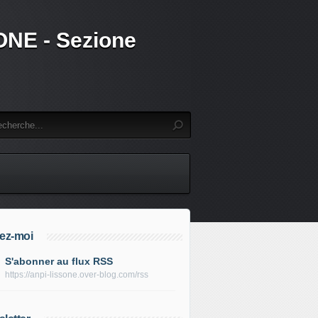
SSONE - Sezione
ez-moi
S'abonner au flux RSS
https://anpi-lissone.over-blog.com/rss