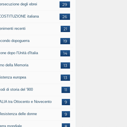
ersecuzione degli ebrei
29
COSTITUZIONE italiana
26
enimenti recenti
21
secondo dopoguerra
19
one dopo l'Unità d'Italia
14
rno della Memoria
13
istenza europea
13
odi di storia del '900
11
TALIA tra Ottocento e Novecento
9
Resistenza delle donne
9
uerra mondiale
8