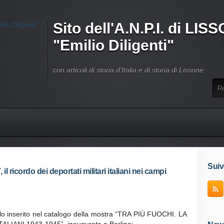
Sito dell'A.N.P.I. di LI
"Emilio Diligenti"
con articoli di storia d'Italia e di storia di Lissone
Suiv
 ricordo dei deportati militari italiani nei campi
colo inserito nel catalogo della mostra “TRA PIÙ FUOCHI. LA