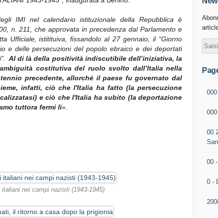
LIANI 1943-1945”, inaugurata a Berlino:
News
Abonn
 degli IMI nel calendario istituzionale della Repubblica è
articl
000, n. 211, che approvata in precedenza dal Parlamento e
 Ufficiale, istitituiva, fissandolo al 27 gennaio, il “Giorno
io e delle persecuzioni del popolo ebraico e dei deportati
i”.
Al di là della positività indiscutibile dell’iniziativa, la
ambiguità costitutiva del ruolo svolto dall’Italia nella
Pag
ennio precedente, allorché il paese fu governato dal
e, infatti, ciò che l'Italia ha fatto (la persecuzione
000
calizzatasi) e ciò che l'Italia ha subito (la deportazione
amo tuttora fermi lì
».
00
00 
San
00 
0 - 
ri italiani nei campi nazisti (1943-1945)
200