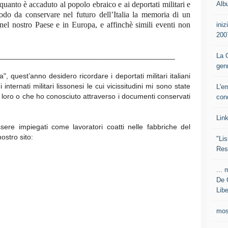
Alb
quanto è accaduto al popolo ebraico e ai deportati militari e
 modo da conservare nel futuro dell’Italia la memoria di un
 nel nostro Paese e in Europa, e affinchè simili eventi non
iniz
200
___________________________________________
La C
gen
, quest’anno desidero ricordare i deportati militari italiani
 internati militari lissonesi le cui vicissitudini mi sono state
L'e
 loro o che ho conosciuto attraverso i documenti conservati
con
Lin
ere impiegati come lavoratori coatti nelle fabbriche del
ostro sito:
"Lis
Res
... 
De 
Libe
mos