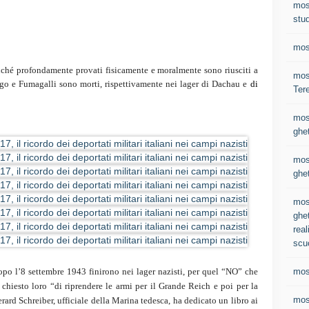
mos
stud
mos
ché profondamente provati fisicamente e moralmente sono riusciti a
most
o e Fumagalli sono morti, rispettivamente nei lager di Dachau e
di
Ter
mos
ghet
mos
ghet
mos
ghet
real
scu
mos
dopo l’8 settembre 1943 finirono nei lager nazisti, per quel “NO” che
hiesto loro “di riprendere le armi per il Grande Reich e poi per la
mos
rard Schreiber, ufficiale della Marina tedesca, ha dedicato un libro ai