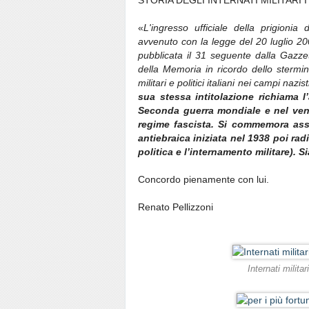
STORIA DEGLI INTERNATI MILITARI ITA
«
L'ingresso ufficiale della prigionia
avvenuto con la legge del 20 luglio 2
pubblicata il 31 seguente dalla Gazzetta
della Memoria in ricordo dello stermin
militari e politici italiani nei campi nazist
sua stessa intitolazione richiama l’
Seconda guerra mondiale e nel vent
regime fascista.
Si commemora assiem
antiebraica iniziata nel 1938 poi radi
politica e l’internamento militare). Si
Concordo pienamente con lui.
Renato Pellizzoni
Internati milita