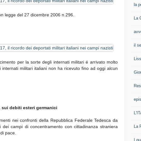
la p
on legge del 27 dicembre 2006 n.296.
La 
avv
il 
Liss
cimento per la sorte degli internati militari é arrivato molto
nternati militari italiani non ha ricevuto fino ad oggi alcun
Gio
Res
epis
sui debiti esteri germanici
L'I
cimenti nei confronti della Repubblica Federale Tedesca da
La 
uti dei campi di concentramento con cittadinanza straniera
 di pace.
I g