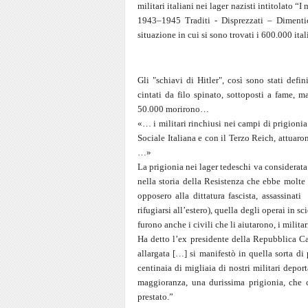
militari italiani nei lager nazisti intitolato “
1943–1945 Traditi - Disprezzati – Dimentica
situazione in cui si sono trovati i 600.000 ita
Gli "schiavi di Hitler",
così sono stati defin
cintati da filo spinato, sottoposti a fame, m
50.000 morirono…
«… i militari rinchiusi nei campi di prigionia
Sociale Italiana e con il Terzo Reich, attuaro
…»
La prigionia nei lager tedeschi va considerata p
nella storia della Resistenza che ebbe molte 
opposero alla dittatura fascista, assassinat
rifugiarsi all’estero), quella degli operai in s
furono anche i civili che li aiutarono, i milit
Ha detto l’ex presidente della Repubblica C
allargata […] si manifestò in quella sorta di 
centinaia di migliaia di nostri militari depo
maggioranza, una durissima prigionia, che c
prestato.”