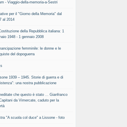
um - Viaggio-della-memoria-a-Sestri
iative per il "Giorno della Memoria" dal
7 al 2014
ostituzione della Repubblica italiana: 1
naio 1948 - 1 gennaio 2008
mancipazione femminile: le donne e le
quiste del dopoguerra
ks
sone 1939 – 1945. Storie di guerra e di
istenza": una nostra pubblicazione
meditate che questo è stato ... Gianfranco
Capitani da Vimercate, caduto per la
rtà
tra "A scuola col duce" a Lissone - foto