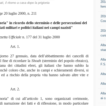
201
nati, il ritorno a casa dopo la prigionia
ferr
e 20 luglio 2000, n. 211
201
Cos
ia" in ricordo dello sterminio e delle persecuzioni del
ti militari e politici italiani nei campi nazisti"
201
cur
zetta Ufficiale
n. 177 del 31 luglio 2000
Alb
Art. 1.
staz
iorno 27 gennaio, data dell’abbattimento dei cancelli di
Alb
 fine di ricordare la
Shoah
(sterminio del popolo ebraico),
F.S
liana dei cittadini ebrei, gli italiani che hanno subìto la
onchè coloro che, anche in campi e schieramenti diversi, si
Alb
 ed a rischio della propria vita hanno salvato altre vite e
Albu
Art. 2.
Alb
ai c
ria" di cui all’articolo 1, sono organizzati cerimonie,
i narrazione dei fatti e di riflessione, in modo particolare