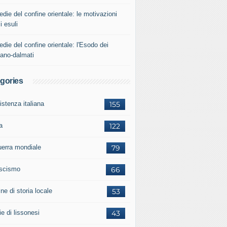
edie del confine orientale: le motivazioni
i esuli
edie del confine orientale: l'Esodo dei
iano-dalmati
gories
istenza italiana
155
a
122
guerra mondiale
79
ascismo
66
ne di storia locale
53
ie di lissonesi
43