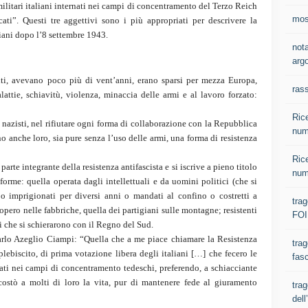
I militari italiani internati nei campi di concentramento del Terzo Reich
most
ti”. Questi tre aggettivi sono i più appropriati per descrivere la
liani dopo l’8 settembre 1943.
nota
argo
iti, avevano poco più di vent’anni, erano sparsi per mezza Europa,
ras
alattie, schiavitù, violenza, minaccia delle armi e al lavoro forzato:
Rice
 nazisti, nel rifiutare ogni forma di collaborazione con la Repubblica
num
no anche loro, sia pure senza l’uso delle armi, una forma di resistenza
Rice
arte integrante della resistenza antifascista e si iscrive a pieno titolo
num
forme: quella operata dagli intellettuali e da uomini politici (che si
i o imprigionati per diversi anni o mandati al confino o costretti a
tra
ciopero nelle fabbriche, quella dei partigiani sulle montagne; resistenti
FOI
ari che si schierarono con il Regno del Sud.
arlo Azeglio Ciampi: “Quella che a me piace chiamare la Resistenza
trag
plebiscito, di prima votazione libera degli italiani […] che fecero le
fasc
rtati nei campi di concentramento tedeschi, preferendo, a schiacciante
ostò a molti di loro la vita, pur di mantenere fede al giuramento
trag
del