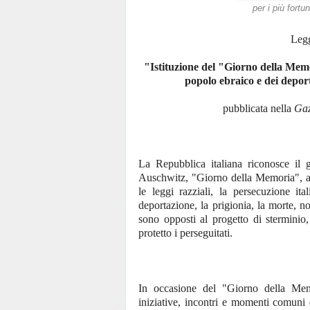
per i più fortu
Legg
"Istituzione del "Giorno della Memor
popolo ebraico e dei deporta
pubblicata nella
Gaz
La Repubblica italiana riconosce il g
Auschwitz, "Giorno della Memoria", al
le leggi razziali, la persecuzione ita
deportazione, la prigionia, la morte, n
sono opposti al progetto di sterminio,
protetto i perseguitati.
In occasione del "Giorno della Memo
iniziative, incontri e momenti comuni d