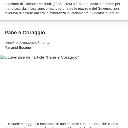
In ricordo di Giacomo Matteotti (1885-1924) a 102 anni dalla sua morte per
mano fascista. Il fascismo, ormai padrone delle piazze e del Governo, non
tollerava di essere ancora in minoranza in Parlamento. Si ricorse allora ad
una legge liberticida, preparata...
Pane e Coraggio
Publié le 22/06/2026 à 07:52
Par
anpi-lissone
... ci vuole coraggio / a trascinare le nostre suole / da una terra che ci odia