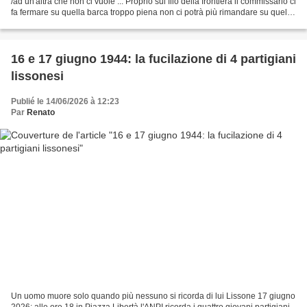
/ad un'altra che non ci vuole ... Proprio sul filo della frontiera il commissario ci
fa fermare su quella barca troppo piena non ci potrà più rimandare su quella
barca troppo...
16 e 17 giugno 1944: la fucilazione di 4 partigiani
lissonesi
Publié le 14/06/2026 à 12:23
Par
Renato
Un uomo muore solo quando più nessuno si ricorda di lui Lissone 17 giugno
2026: alle ore 18 in Piazza Libertà l'ANPI ricorda i quattro giovani partigiani