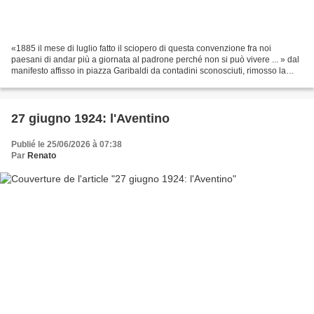
«1885 il mese di luglio fatto il sciopero di questa convenzione fra noi
paesani di andar più a giornata al padrone perché non si può vivere ... » dal
manifesto affisso in piazza Garibaldi da contadini sconosciuti, rimosso la
mattina del 13 luglio 1885...
27 giugno 1924: l'Aventino
Publié le 25/06/2026 à 07:38
Par
Renato