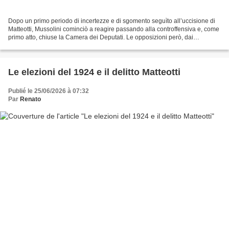
Dopo un primo periodo di incertezze e di sgomento seguìto all’uccisione di
Matteotti, Mussolini cominciò a reagire passando alla controffensiva e, come
primo atto, chiuse la Camera dei Deputati. Le opposizioni però, dai
democratici ai popolari, dai socialisti...
Le elezioni del 1924 e il delitto Matteotti
Publié le 25/06/2026 à 07:32
Par
Renato