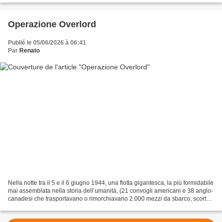
Operazione Overlord
Publié le 05/06/2026 à 06:41
Par
Renato
Nella notte tra il 5 e il 6 giugno 1944, una flotta gigantesca, la più formidabile
mai assemblata nella storia dell’umanità, (21 convogli americani e 38 anglo-
canadesi che trasportavano o rimorchiavano 2.000 mezzi da sbarco, scortati
da una formazione...