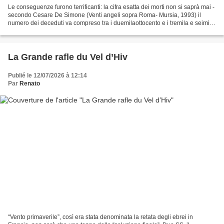
Le conseguenze furono terrificanti: la cifra esatta dei morti non si saprà mai -
secondo Cesare De Simone (Venti angeli sopra Roma- Mursia, 1993) il
numero dei deceduti va compreso tra i duemilaottocento e i tremila e seimila
feriti, diecimila case in...
La Grande rafle du Vel d’Hiv
Publié le 12/07/2026 à 12:14
Par
Renato
“Vento primaverile”, così era stata denominata la retata degli ebrei in