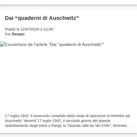
pragmatico, diffidente, incline a considerare...
Dai “quaderni di Auschwitz”
Publié le 12/07/2026 à 12:09
Par
Renato
17 luglio 1942: il resoconto completo della visita di ispezione di Himmler ad
Auschwitz. Venerdì 17 luglio 1942, il secondo giorno del grande
rastrellamento degli ebrei a Parigi, la “Grande rafle du Vel d’Hiv”, Himmler, il
capo della Gestapo, si recò...