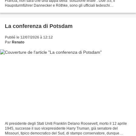
Francia, non sarà che una tappa della “soluzione finale”. Due SS, il
Haupsturmführer Dannecker e Röthke, sono gli ufficiali tedeschi
organizzatori responsabili del “Vento primaverile”...
La conferenza di Potsdam
Publié le 12/07/2026 à 12:12
Par
Renato
Al presidente degli Stati Uniti Franklin Delano Roosevelt, morto il 12 aprile
1945, successe il suo vicepresidente Harry Truman, già senatore del
Missouri, tipico democratico del Sud, di stampo conservatore, dunque