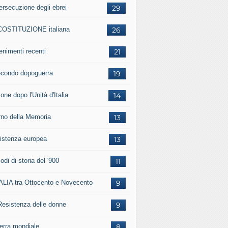
ersecuzione degli ebrei
29
COSTITUZIONE italiana
26
enimenti recenti
21
secondo dopoguerra
19
one dopo l'Unità d'Italia
14
rno della Memoria
13
istenza europea
13
odi di storia del '900
11
TALIA tra Ottocento e Novecento
9
Resistenza delle donne
9
uerra mondiale
8