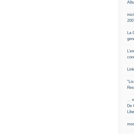
Alb
iniz
200
La C
gen
L'e
con
Lin
"Lis
Res
... 
De 
Libe
mos