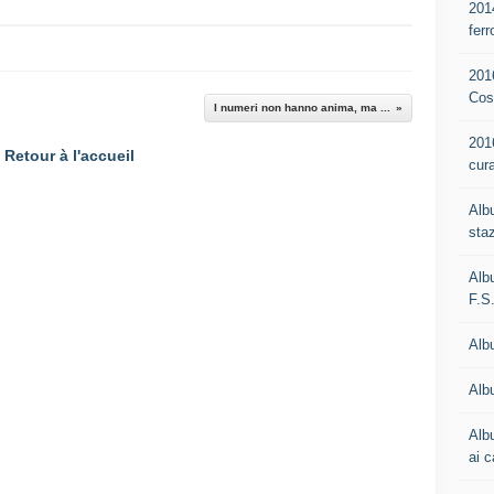
201
ferr
201
Cos
I numeri non hanno anima, ma ...
201
Retour à l'accueil
cur
Alb
staz
Alb
F.S
Alb
Albu
Alb
ai c