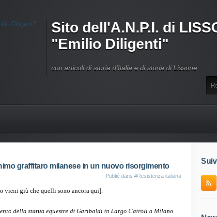
Sito dell'A.N.P.I. di LI
"Emilio Diligenti"
con articoli di storia d'Italia e di storia di Lissone
Suiv
imo graffitaro milanese in un nuovo risorgimento
Publié dans
#Resistenza italiana
 vieni giù che quelli sono ancora qui].
ento della statua equestre di Garibaldi in Largo Cairoli a Milano