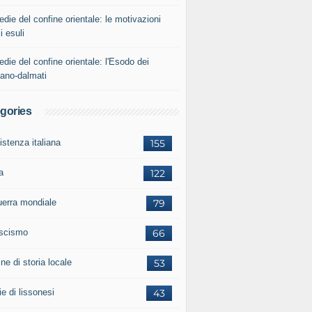
edie del confine orientale: le motivazioni
i esuli
edie del confine orientale: l'Esodo dei
iano-dalmati
gories
istenza italiana
155
a
122
guerra mondiale
79
ascismo
66
ne di storia locale
53
ie di lissonesi
43