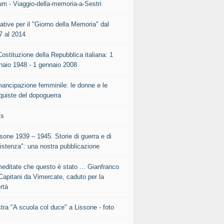
um - Viaggio-della-memoria-a-Sestri
iative per il "Giorno della Memoria" dal
7 al 2014
ostituzione della Repubblica italiana: 1
naio 1948 - 1 gennaio 2008
mancipazione femminile: le donne e le
quiste del dopoguerra
ks
sone 1939 – 1945. Storie di guerra e di
istenza": una nostra pubblicazione
meditate che questo è stato ... Gianfranco
Capitani da Vimercate, caduto per la
rtà
tra "A scuola col duce" a Lissone - foto