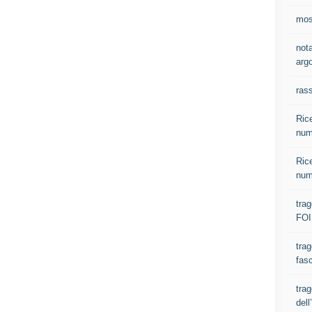
most
nota
argo
ras
Rice
num
Rice
num
tra
FOI
trag
fasc
trag
del