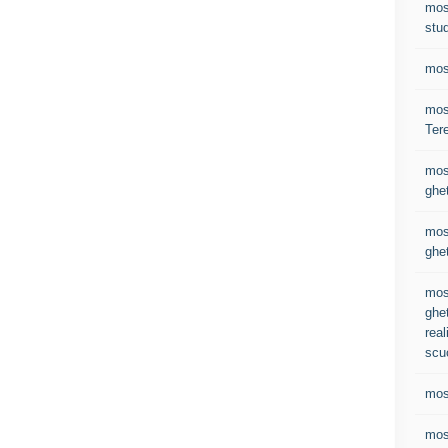
mos
stud
mos
most
Ter
mos
ghet
mos
ghet
mos
ghet
real
scu
mos
mos