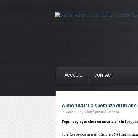
ACCUEIL
CONTACT
Anno 1941: La speranza di un anon
30 Août 2007
, Rédigé par anpi-lissone
Pepin vegn giù che i en anca mo' chì
[peppino
Scritta comparsa nell'ottobre 1941 sul basam