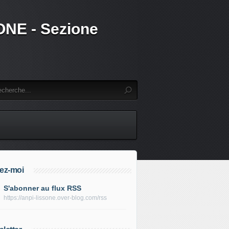
SSONE - Sezione
ez-moi
S'abonner au flux RSS
https://anpi-lissone.over-blog.com/rss