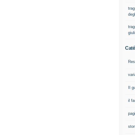
trag
degl
trag
giul
Caté
Res
vari
II 
il f
pagi
stor