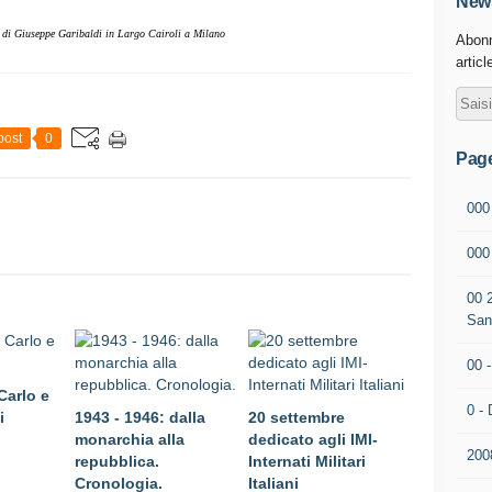
News
a di Giuseppe Garibaldi in Largo Cairoli a Milano
Abonn
articl
post
0
Pag
000
00
00 
San
00 
Carlo e
0 - 
i
1943 - 1946: dalla
20 settembre
monarchia alla
dedicato agli IMI-
200
repubblica.
Internati Militari
Cronologia.
Italiani