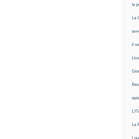
la p
La 
avv
il 
Liss
Gio
Res
epis
L'I
La 
I g