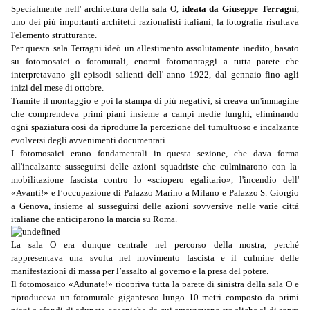
Specialmente nell' architettura della sala O,
ideata da Giuseppe Terragni
,
uno dei più importanti architetti razionalisti italia
ni, la fotografia risultava
l'elemento strutturante.
Per questa sala Terragni ideò un allesti
mento assolutamente inedito, basato
su fotomosaici o fotomurali, enormi fotomontaggi a tutta parete che
interpretavano gli episodi salienti dell' anno 1922, dal gennaio fino agli
inizi del mese di ottobre.
Tramite il montaggio e poi la stampa di più negativi, si creava un'immagine
che comprendeva primi piani insieme a campi medie lunghi, eliminando
ogni spaziatura cosi da riprodurre la percezione del tumultuoso e incalzante
evolversi degli avveni
menti documentati.
I fotomosaici erano fondamentali in questa sezione, che dava forma
all'incalzante susseguirsi delle azioni squadriste che culminarono con la
mobilitazione fascista contro lo «sciopero egalitario», l'incendio dell'
«Avanti!» e l’occupazione di Palazzo Marino a Milano e Palazzo S. Giorgio
a Genova, insieme al susseguirsi delle azioni sovversive nelle varie città
italiane che antici
parono la marcia su Roma.
La sala O era dunque centrale nel per
corso della mostra, perché
rappresentava una svolta nel movimento fascista e il culmine delle
manifestazioni di massa per l’assalto
al governo e la presa del potere.
Il fotomosaico «Adunate!» ricopriva tutta la parete di sinistra della sala O e
riproduceva un fotomurale gigantesco lungo 10 metri composto da primi