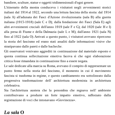
bandiere, sculture, statue e oggetti tridimensionali d'ogni genere.
L'itinerario della mostra conduceva i visitatori negli avvenimenti storici
italiani dal 1914 al 1922, secondo una lettura fascista della storia: dal 1914
(sala A) all'adunata dei Fasci d'Azione rivoluzionaria (sala B) alla guerra
italiana (1915-1918) (sale C e D); dalla fondazione dei Fasci (Sala E) agli
altri avvenimenti cruciali dell'anno 1919 (sale F e G); dal 1920 (sale H e I)
alla presa di Fiume e della Dalmazia (sale L e M); dall'anno 1921 (sala N)
fino al 1922 (sala O). Arrivati a questo punto, i visitatori avevano ripercorso
la storia del fascismo ed erano stati assaliti dalle informazioni visive che
straripavano dalle pareti e dalle bacheche.
Gli osservatori venivano aggrediti in continuazione dal materiale esposto e
questa continua sollecitazione emotiva faceva sì che ogni elaborazione
critica fosse rimandata in continuazione fino a essere negata.
Le sale dedicate alla marcia su Roma, avevano il compito di rappresentare un
punto fermo nella storia del fascismo, il momento in cui il movimento
fascista si trasforma in regime, e questo cambiamento era sottolineato dalla
pro­gressiva trasformazione dell' architettura modernista in architettura
celebrativa.
Sia l'architettura austera che la penombra che regnava nell' ambiente
contribuivano a produrre un forte impatto emotivo, rafforzato dalla
registrazione di voci che intonavano «Giovinezza».
La sala
O