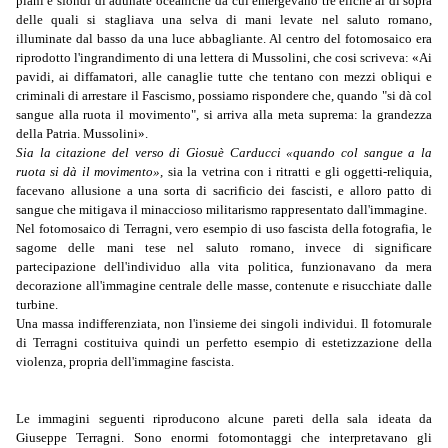
piani e sfondi
di adunate oceaniche
da
cui emergevano tre eliche al di sopra
delle quali si stagliava una selva di mani levate nel saluto romano,
illuminate dal basso da una luce abbagliante. Al centro del fotomosaico era
riprodotto l'ingrandimento di una lettera di Mussolini, che cosi scriveva: «Ai
pavidi, ai diffamatori, alle canaglie tutte che tentano con mezzi obliqui e
criminali di arrestare il Fascismo, possiamo rispondere che, quando "si dà col
sangue alla ruota il movimento", si arriva alla meta suprema: la grandezza
della Patria. Mussolini».
Sia la citazione del verso di Giosuè Carducci «quando col sangue a la
ruota si dà il movimento»,
sia la vetrina con i ritratti e gli oggetti-reliquia,
facevano allusione a una sorta di sacrificio dei fascisti, e alloro patto di
sangue che mitigava il minaccioso militarismo rappresentato dall'immagine.
Nel fotomosaico di Terragni, vero esempio di uso fascista della fotografia, le
sagome delle mani tese nel saluto romano, invece di significare
partecipazione dell'individuo alla vita politica, funzionavano da mera
decorazione all'immagine centrale delle masse, contenute e risucchiate dalle
turbine.
Una massa indifferenziata, non l'insieme dei singoli individui. Il fotomurale
di Terragni costituiva quindi un perfetto esempio di estetizzazione della
violenza, propria dell'immagine fascista.
Le immagini seguenti riproducono alcune pareti della sala
ideata da
Giuseppe Terragni.
Sono enormi fotomontaggi che interpretavano gli