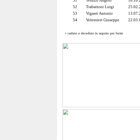
51
Teruzzi Angelo
10.10.
52
Trabattoni Luigi
25.02.
53
Viganò Antonio
13.07.
54
Volentieri Giuseppe
22.03.
+ caduto o deceduto in seguito per ferite