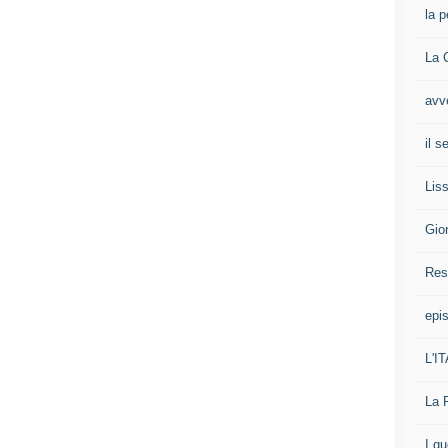
la p
La 
avv
il 
Liss
Gio
Res
epis
L'I
La 
I g