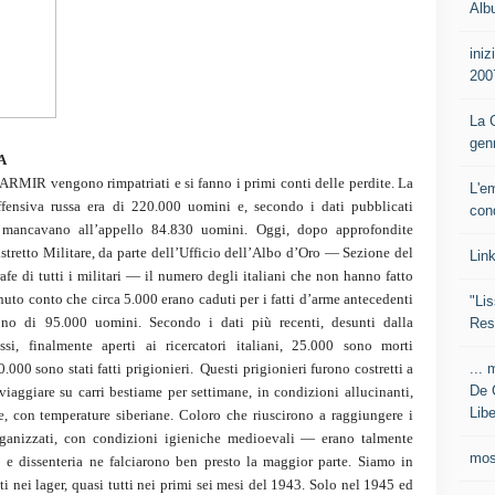
Alb
iniz
200
La C
gen
IA
l’ARMIR vengono rimpatriati e si fanno i primi conti delle perdite. La
L'e
offensiva russa era di 220.000 uomini e, secondo i dati pubblicati
con
, mancavano all’appello 84.830 uomini. Oggi, dopo approfondite
tretto Militare, da parte dell’Ufficio dell’Albo d’Oro — Sezione del
Lin
fe di tutti i militari — il numero degli italiani che non hanno fatto
enuto conto che circa 5.000 erano caduti per i fatti d’arme antecedenti
"Lis
sono di 95.000 uomini. Secondo i dati più recenti, desunti dalla
Res
si, finalmente aperti ai ricercatori italiani, 25.000 sono morti
... 
0.000 sono stati fatti prigionieri. Questi prigionieri furono costretti a
De 
viaggiare su carri bestiame per settimane, in condizioni allucinanti,
Libe
e, con temperature siberiane. Coloro che riuscirono a raggiungere i
rganizzati, con condizioni igieniche medioevali — erano talmente
mos
fo e dissenteria ne falciarono ben presto la maggior parte. Siamo in
i nei lager, quasi tutti nei primi sei mesi del 1943. Solo nel 1945 ed