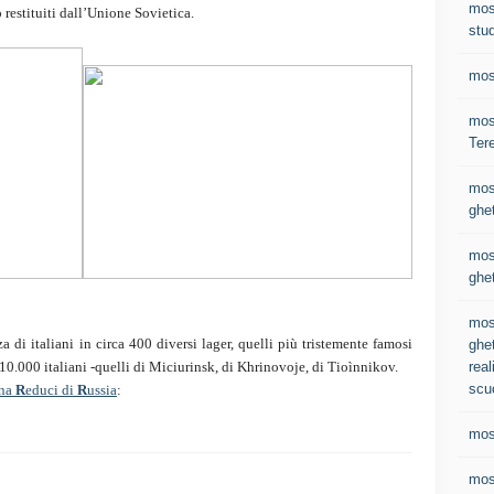
mos
 restituiti dall’Unione Sovietica.
stud
mos
most
Ter
mos
ghet
mos
ghet
mos
 di italiani in circa 400 diversi lager, quelli più tristemente famosi
ghet
real
0.000 italiani -quelli di Miciurinsk, di Khrinovoje, di Tioìnnikov.
scu
ana
R
educi di
R
ussia
:
mos
mos