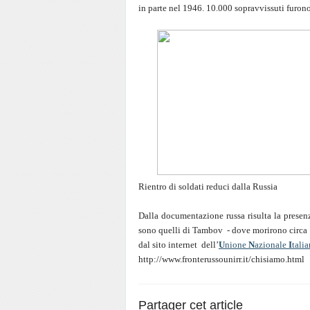
in parte nel 1946. 10.000 sopravvissuti furono
Rientro di soldati reduci dalla Russia
Dalla documentazione russa risulta la presenza
sono quelli di Tambov - dove morirono circa 1
dal sito internet
dell’
U
nione
N
azionale
I
tali
http://www.fronterussounirr.it/chisiamo.html
Partager cet article