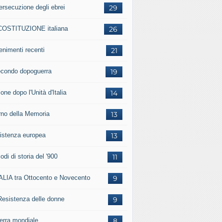
ersecuzione degli ebrei
29
COSTITUZIONE italiana
26
enimenti recenti
21
secondo dopoguerra
19
one dopo l'Unità d'Italia
14
rno della Memoria
13
istenza europea
13
odi di storia del '900
11
TALIA tra Ottocento e Novecento
9
Resistenza delle donne
9
uerra mondiale
8