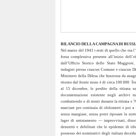
BILANCIO DELLA CAMPAGNA DI RUSS
Nel marzo del 1943 i resti di quello che era 
forza complessiva presente all’inizio dell’
dall’Ufficio Storico dello Stato Maggiore
indagini presso ciascun Comune e ciascun Dis
Ministero della Difesa che funziona da anagra
ritorno dal fronte russo è di circa 100.000. T
al 15 dicembre, le perdite della ritirata 
documentazione esistente negli archivi rus
combattendo o di stenti durante la ritirata e 7
marciare per centinaia di chilometri e poi a 
senza mangiare, senza poter riposare la nott
lager di smistamento — improvvisati, diso
denutriti e debilitati che le epidemie di ti
possesso dei nominativi degli italiani decedut