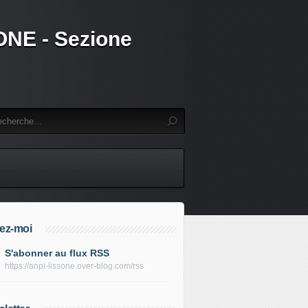
SSONE - Sezione
ez-moi
S'abonner au flux RSS
https://anpi-lissone.over-blog.com/rss