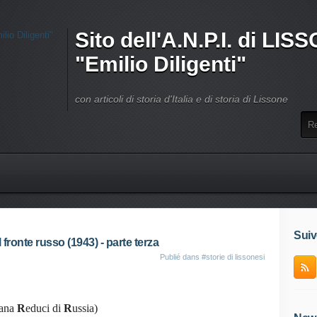
Sito dell'A.N.P.I. di LI
"Emilio Diligenti"
con articoli di storia d'Italia e di storia di Lissone
Suiv
 fronte russo (1943) - parte terza
Publié dans
#storie di lissonesi
iana
R
educi di
R
ussia)