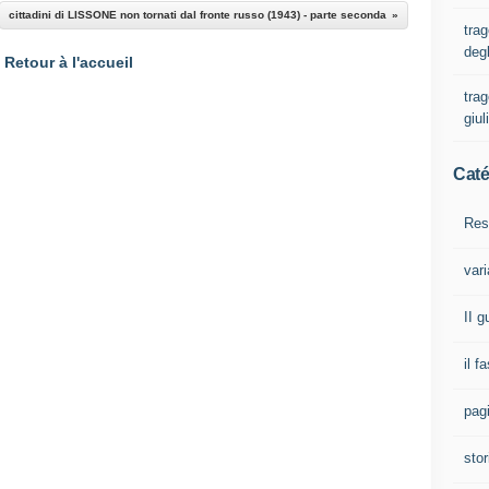
cittadini di LISSONE non tornati dal fronte russo (1943) - parte seconda
trag
degl
Retour à l'accueil
trag
giul
Caté
Res
vari
II 
il f
pagi
stor