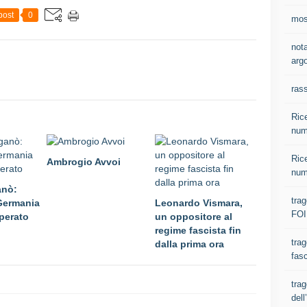
post
0
most
nota
argo
ras
Rice
num
Rice
Ambrogio Avvoi
num
anò:
tra
 Germania
Leonardo Vismara,
FOI
operato
un oppositore al
regime fascista fin
trag
dalla prima ora
fasc
trag
del