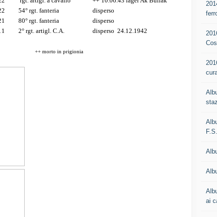
22
rgt. artigl. a cavallo
++
10.06.43 lager Ak Bullak
201
22
54° rgt. fanteria
disperso
ferr
21
80° rgt. fanteria
disperso
11
2° rgt. artigl. C.A.
disperso
24.12.1942
201
Cos
++ morto in prigionia
201
cur
Alb
staz
Alb
F.S
Alb
Albu
Alb
ai c