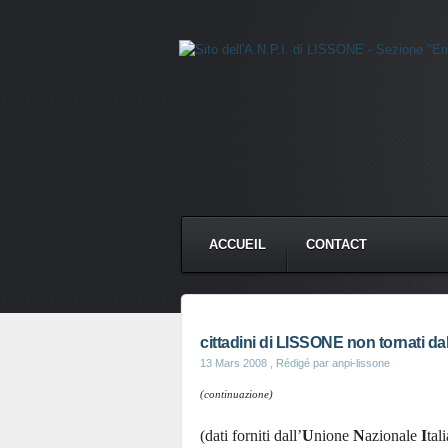
ACCUEIL
CONTACT
cittadini di LISSONE non tornati dal
13 Mars 2008
, Rédigé par anpi-lissone
(continuazione)
(dati forniti dall’
U
nione
N
azionale
I
tal