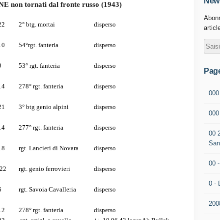
News
NE non tornati dal fronte russo (1943)
Abonn
22
2° btg. mortai
disperso
articl
10
54°rgt. fanteria
disperso
9
53° rgt. fanteria
disperso
Pag
14
278° rgt. fanteria
disperso
000
21
3° btg genio alpini
disperso
00
14
277° rgt. fanteria
disperso
00 
San
18
rgt. Lancieri di Novara
disperso
00 
.22
rgt. genio ferrovieri
disperso
0 - 
6
rgt. Savoia Cavalleria
disperso
200
12
278° rgt. fanteria
disperso