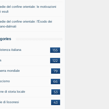
edie del confine orientale: le motivazioni
i esuli
edie del confine orientale: l'Esodo dei
iano-dalmati
gories
istenza italiana
155
a
122
guerra mondiale
79
ascismo
66
ne di storia locale
53
ie di lissonesi
43