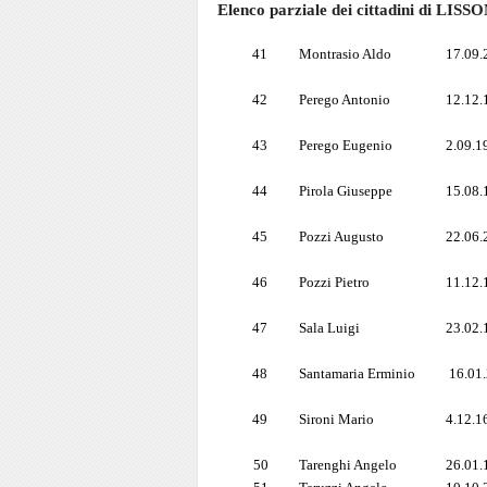
Elenco parziale dei cittadini di LISSO
41
Montrasio Aldo
17.09.
42
Perego Antonio
12.12.
43
Perego Eugenio
2.09.1
44
Pirola Giuseppe
15.08.
45
Pozzi Augusto
22.06.
46
Pozzi Pietro
11.12.
47
Sala Luigi
23.02.
48
Santamaria Erminio
16.01
49
Sironi Mario
4.12.1
50
Tarenghi Angelo
26.01.