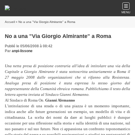
MENU
Accueil
» No a una "Via Giorgio Almirante" a Roma
No a una "Via Giorgio Almirante" a Roma
Publié le 05/06/2008 à 08:42
Par
anpi-lissone
Una netta presa di posizione contraria all'idea di intitolare una via della
Capitale a Giorgio Almirante è stata sottoscritta unitariamente a Roma il
27 maggio 2008 dalle organizzazioni che si rifanno alla Resistenza.
Analoga presa di posizione è stata espressa lo stesso giorno dal
rappresentante della Comunità ebraica romana. Pubblichiamo il testo della
lettera aperta inviata al Sindaco Gianni Alemanno.
Al Sindaco di Roma On.
Gianni Alemanno
L’intitolazione di una strada o di una piazza è un momento importante,
indica anche alle future generazioni un esempio, un modello di vita e di
cittadinanza. La scelta dei nomi da dare ai luoghi pubblici è dunque
occasione per una riflessione sulla storia e sulla identità di una nazione, sul
suo passato e sul suo futuro. Non ci appassiona un confronto toponomastico
sulla storia del paese e su possibili equiparazioni o giudizi tra protagonisti di