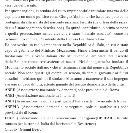
vicende del passato.
Per queste ragioni, ci sembra del tutto improponibile intitolare una via della
capitale a un uomo politico come Giorgio Almirante che ha partecipato come
protagonista alla rivista del nascente razzismo fascista (La difesa della razza,
di cui è stato segretario di redazione). Ha quindi contribuito in prima persona
a quella persecuzione antiebraica che è stato “il male assoluto”, come ha
riconosciuto anche il Presidente della Camera Gianfranco Fini.
Ha poi svolto un ruolo importante nella Repubblica di Salò, in cui è stato
capo di gabinetto del Ministro Mezzasoma. Firmò allora anche il bando di
fucilazione dei giovani italiani che rifiutavano di arruolarsi nell’esercito
della Rsi per combattere assieme ai nazisti. Nel dopoguerra ha fondato il
Movimento sociale italiano - che si richiamava sin dal nome alla Repubblica
sociale. Non sono questi gli esempi, ci sembra, da dare ai giovani e ai futuri
cittadini, invitiamo quindi il sindaco Alemanno a mantenere il suo impegno
a essere sindaco di tutti, attento garante del tessuto democratico della città.
ANED
(Associazione nazionale ex deportati) sede provinciale di Roma
ANEI
(Associazione nazionale ex internati)
ANPI
(Associazione nazionale partigiani d’Italia) sede provinciale di Roma
ANPPIA
(Associazione nazionale perseguitati politici antifascisti) sede
provinciale di Roma
FIAP
(Federazione italiana associazioni partigiane)
IRSIFAR
(Istituto
romano per la storia d’Italia dal fascismo alla Resistenza)
Circolo “
Gianni Bosio
”