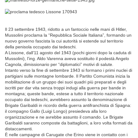
Il 23 settembre 1943, ridotto a un fantoccio nelle mani di Hitler,
Mussolini proclama la “Repubblica Sociale Italiana”, formando un
nuovo governo fascista la cui autorità si estende sul territorio
della penisola occupato dai tedeschi.
A Lissone, dall'11 agosto del 1943 (pochi giorni dopo la caduta di
Mussolini), l'ing. Aldo Varenna aveva sostituito il podestà Angelo
Cagnola, dimissionario per “diplomatici” motivi di salute.
Intanto verso la fine di settembre 1943 si formano i primi nuclei di
partigiani sulle montagne lombarde. Il Partito Comunista inizia la
mobilitazione di un gruppo dei suoi quadri più preparati e degli
iscritti per dar vita senza troppi indugi alla guerra per bande in
montagna; queste bande, estese a tutto il territorio nazionale
occupato dai tedeschi, avrebbero assunto la denominazione di
Brigate Garibaldi in ricordo della guerra antifranchista di Spagna:
il compagno Gallo (Luigi Longo) presiedeva alla loro
organizzazione e ne avrebbe assunto il comando. Le Brigate
Garibaldi saranno composte da battaglioni, a loro volta formati da
distaccamenti.
È nelle campagne di Carugate che Erino viene in contatto con i