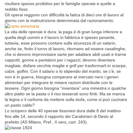
risultare spesso proibitivo per le famiglie operaie e quelle a
reddito fisso.
Gli operai reggono con difficoltà la fatica di dieci ore di lavoro al
giorno con la malnutrizione determinata dal razionamento.
La vita delle operaie è dura: la paga è di gran lunga inferiore a
quella degli uomini e il lavoro in fabbrica è spesso pesante,
tuttavia, esse possono contare sulla sicurezza di un salario,
anche se, finito il turno di lavoro, ritornano ad essere casalinghe,
che si devono improvvisare sarte per adattare abiti usati e trarne
cappotti, gonne e pantaloni per i ragazzi; devono diventare
magliaie, disfare vecchie maglie e golf per trasformarli in sciarpe,
calze, golfini. Con il salario o lo stipendio del marito, se c’è, se
non è in guerra, bisogna comperare al mercato nero i generi
alimentari per integrare le misere razioni distribuite con le
tessere. Ogni giorno bisogna “inventare” una minestra o qualche
altro piatto se la pasta o il riso tesserati sono finiti. Ma se manca
la legna o il carbone da mettere sulla stufa, come si può cucinare
un pasto caldo?
Lo sciopero delle 40 operaie lissonesi dura dalle 8 del mattino
fino alle 14, secondo il rapporto dei Carabinieri di Desio al
prefetto (AS Milano, Pref., II vers, cart. 243).