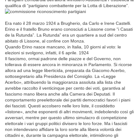
qualifica di “partigiano combattente per la Lotta di Liberazione”.
Era nato il 28 marzo 1924 a Brugherio, da Carlo e Irene Castelli.
Erino e il fratello Bruno erano conosciuti a Lissone come “i Casati
de la Rutunda”. La Rutunda” era un quartiere a sud del centro
abitato di Lissone, al confine con Monza.
Quando Erino nasce mancano, in Italia, 10 giorni al voto: le
elezioni si svolgono, infatti, il 6 aprile. 1924
Il fascismo, ormai padrone delle piazze e del Governo, non
tollerava di essere ancora in minoranza in Parlamento. Si ricorse
allora ad una legge liberticida, preparata da Giacomo Acerbo,
sottosegretario alla Presidenza del Consiglio. La «Legge
Acerbo», attribuendo la maggioranza assoluta alla lista che
avrebbe raccolto il venticinque per cento dei voti, garantiva al
fascismo mano libera anche alla Camera dei Deputati. Il
comportamento preelettorale dei partiti democratici favorì i piani
dei fascisti. Questi accolsero nelle loro liste, il cosiddetto
«listone», anche esponenti di altri movimenti, indebolendo così gli
avversari, mentre per questo ultimo simulacro di competizione
elettorale i vari gruppi politici divisero le loro forze. Ma i fascisti
non intendevano affidare la loro sorte alla libera volontà dei
cittadini e, durante la campagna elettorale, intimidirono gli