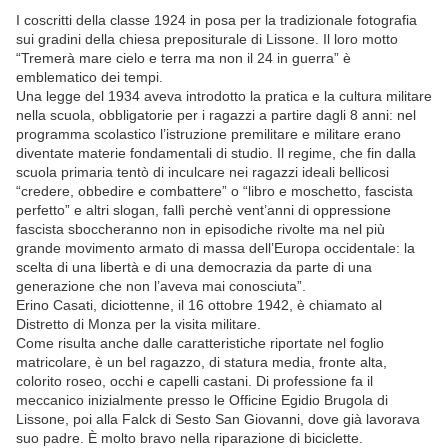
I coscritti della classe 1924 in posa per la tradizionale fotografia
sui gradini della chiesa prepositurale di Lissone. Il loro motto
“Tremerà mare cielo e terra ma non il 24 in guerra” è
emblematico dei tempi.
Una legge del 1934 aveva introdotto la pratica e la cultura militare
nella scuola, obbligatorie per i ragazzi a partire dagli 8 anni: nel
programma scolastico l’istruzione premilitare e militare erano
diventate materie fondamentali di studio. Il regime, che fin dalla
scuola primaria tentò di inculcare nei ragazzi ideali bellicosi
“credere, obbedire e combattere” o “libro e moschetto, fascista
perfetto” e altri slogan, fallì perchè vent’anni di oppressione
fascista sboccheranno non in episodiche rivolte ma nel più
grande movimento armato di massa dell’Europa occidentale: la
scelta di una libertà e di una democrazia da parte di una
generazione che non l’aveva mai conosciuta”.
Erino Casati, diciottenne, il 16 ottobre 1942, è chiamato al
Distretto di Monza per la visita militare.
Come risulta anche dalle caratteristiche riportate nel foglio
matricolare, è un bel ragazzo, di statura media, fronte alta,
colorito roseo, occhi e capelli castani. Di professione fa il
meccanico inizialmente presso le Officine Egidio Brugola di
Lissone, poi alla Falck di Sesto San Giovanni, dove già lavorava
suo padre. È molto bravo nella riparazione di biciclette.