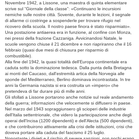
Novembre 1942, a Lissone, una maestra di quinta elementare
scrive sul “Giornale della classe”: «Continuano le incursioni
nemiche sulle nostre città. Sovente, durante le lezioni, il segnale
di allarme ci costringe a sospenderle per trovare rifugio nel
ricovero della scuola. Il nostro paese finora è stato risparmiato».
Una postazione antiaerea era in funzione, al confine con Monza,
nei pressi della frazione Cazzaniga. Avvicinandosi Natale, le
scuole vengono chiuse il 21 dicembre e non riapriranno che il 16
febbraio (quasi due mesi di chiusura per risparmio di
combustibile).
Alla fine del 1942, la quasi totalità dell'Europa continentale era
caduta sotto la dominazione tedesca. Dalla punta della Bretagna
ai monti del Caucaso, dall'estremità artica della Norvegia alle
sponde del Mediterraneo, Berlino dominava incontrastata. In tre
anni la Germania nazista si era costruita un «impero» che
pretendeva di far durare più di mille anni.
Gli sfollati a Lissone portarono anche notizie sul reale andamento
della guerra; informazioni che velocemente si diffusero in paese.
Nel marzo del 1943 sopraggiunsero gli scioperi delle industrie
dell'Italia settentrionale, che videro la partecipazione anche degli
operai dell'Incisa (1200 dipendenti) e dell'Alecta (500 dipendenti),
e che contribuirono attivamente alla crisi delle istituzioni, crisi che
doveva portare alla caduta del fascismo il 25 luglio.
Nonostante i divieti e il rischio di severe sanzioni, non pochi erano