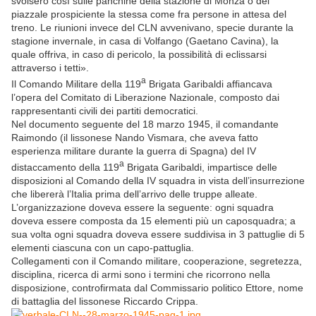
svolsero così sulle panchine della stazione di Monza o del
piazzale prospiciente la stessa come fra persone in attesa del
treno. Le riunioni invece del CLN avvenivano, specie durante la
stagione invernale, in casa di Volfango (Gaetano Cavina), la
quale offriva, in caso di pericolo, la possibilità di eclissarsi
attraverso i tetti».
a
Il Comando Militare della 119
Brigata Garibaldi affiancava
l’opera del Comitato di Liberazione Nazionale, composto dai
rappresentanti civili dei partiti democratici.
Nel documento seguente del 18 marzo 1945, il comandante
Raimondo (il lissonese Nando Vismara, che aveva fatto
esperienza militare durante la guerra di Spagna) del IV
a
distaccamento della 119
Brigata Garibaldi, impartisce delle
disposizioni al Comando della IV squadra in vista dell’insurrezione
che libererà l’Italia prima dell’arrivo delle truppe alleate.
L’organizzazione doveva essere la seguente: ogni squadra
doveva essere composta da 15 elementi più un caposquadra; a
sua volta ogni squadra doveva essere suddivisa in 3 pattuglie di 5
elementi ciascuna con un capo-pattuglia.
Collegamenti con il Comando militare, cooperazione, segretezza,
disciplina, ricerca di armi sono i termini che ricorrono nella
disposizione, controfirmata dal Commissario politico Ettore, nome
di battaglia del lissonese Riccardo Crippa.