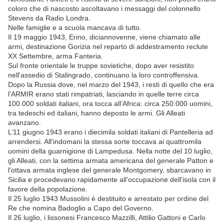
coloro che di nascosto ascoltavano i messaggi del colonnello
Stevens da Radio Londra.
Nelle famiglie e a scuola mancava di tutto.
Il 19 maggio 1943, Erino, diciannovenne, viene chiamato alle
armi, destinazione Gorizia nel reparto di addestramento reclute
XX Settembre, arma Fanteria.
Sul fronte orientale le truppe sovietiche, dopo aver resistito
nell'assedio di Stalingrado, continuano la loro controffensiva.
Dopo la Russia dove, nel marzo del 1943, i resti di quello che era
l’ARMIR erano stati rimpatriati, lasciando in quelle terre circa
100.000 soldati italiani, ora tocca all’Africa: circa 250.000 uomini,
tra tedeschi ed italiani, hanno deposto le armi. Gli Alleati
avanzano.
L’11 giugno 1943 erano i diecimila soldati italiani di Pantelleria ad
arrendersi. All'indomani la stessa sorte toccava ai quattromila
uomini della guarnigione di Lampedusa. Nella notte del 10 luglio,
gli Alleati, con la settima armata americana del generale Patton e
l'ottava armata inglese del generale Montgomery, sbarcavano in
Sicilia e procedevano rapidamente all’occupazione dell'isola con il
favore della popolazione.
Il 25 luglio 1943 Mussolini è destituito e arrestato per ordine del
Re che nomina Badoglio a Capo del Governo.
Il 26 luglio, i lissonesi Francesco Mazzilli, Attilio Gattoni e Carlo