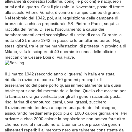
allevamenti domestici (pollame, conigli e piccioni) e nacquero i
primi orti di guerra. Così il piazzale IV Novembre, posto di fronte
alle scuole Vittorio Veneto, divenne un ampio campo di grano.
Nel febbraio del 1942, poi, alla requisizione delle campane di
bronzo della chiesa prepositurale SS. Pietro e Paolo, seguì la
raccolta del rame. Di sera, l'oscuramento a causa dei
bombardamenti aerei sconsigliava di uscire di casa. Durante la
notte del 21 marzo 1942, in paese ci fu un allarme aereo. Negli
stessi giorni, tra le prime manifestazioni di protesta in provincia di
Milano, vi fu lo sciopero di 40 operaie lissonesi delle officine
meccaniche Cesare Bosi di Via Piave.
Il 1 marzo 1942 (secondo anno di guerra) in Italia era stata
ridotta la razione di pane a 150 grammi pro capite. Il
tesseramento del pane portò quasi immediatamente alla quasi
totale sparizione dal mercato della farina. Quello che avviene per
la farina, si era già verificato per gli altri generi razionati: pasta,
riso, farina di granoturco, carni, uova, grassi, zucchero.
Il razionamento tendeva a coprire una parte del fabbisogno,
assicurando mediamente poco più di 1000 calorie giornaliere. Per
arrivare a circa 2000 calorie la popolazione non poteva fare altro
che ricorrere al mercato nero. L’aumento dei prezzi dei generi
alimentari reperibili al mercato nero era talmente consistente da