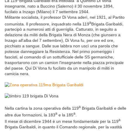
La 119
Brigata Garibaldi era intitolata a Quintino Di Vona
insegnante, nato a Buccino (Salerno) il 30 novembre 1894,
fucilato a Inzago (Milano) il 7 settembre 1944.
Militante socialista, il professor Di Vona aderì, nel 1921, al Partito
a
comunista. Il professore, inquadrato nella 119
Brigata Garibaldi,
partecipò a numerosi atti di guerriglia. Catturato, in seguito a
delazione da militi della Brigata Nera di Monza (che giunsero a
Inzago all'alba del 7 settembre), Di Vona fu, per ore ed ore,
picchiato a sangue. Dalle sue labbra non uscì una parola che
potesse danneggiare la Resistenza. Nel primo pomeriggio i
fascisti, al comando di un sottufficiale delle SS germaniche,
trasportarono con un camion l'insegnante nella piazza principale
del paese. Qui Di Vona fu fucilato da un manipolo di militi in
camicia nera.
a
Nella cartina la zona operativa della 119
Brigata Garibaldi e delle
a
a
altre due formazioni, la 183
e la 185
.
a
Il mese di dicembre 1944 è un mese fondamentale per la 119
Brigata Garibaldi, in quanto il Comando regionale, per la vastità