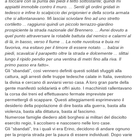
a toccare con la punta dei piedi il tetto sottostante; quindi mi
appiattii immobile contro il muro. ... Sentii gli ordini gridati in
tedesco e infine lo scalpiccio dei prigionieri e della scorta armata
che si allontanavano. Mi lasciai scivolare fino ad uno stretto
cortiletto ... raggiunsi quindi un piccolo terrazzo-giardino
prospiciente la strada nazionale del Brennero. ... Avrei dovuto a
quel punto attraversare la rotabile battuta dal nemico e calarmi al
di là, in basso, verso il fiume ... La notte nuvolosa e buia mi
favoriva, ma esitavo per il timore di essere notato. ... balzai in
piedi, scavalcai il parapetto oltre la strada e dolcemente ... slittai
lungo il ripido pendio per una ventina di metri fino alla riva. Il
primo passo era fatto»
.
Gli “sbandati”, così vennero definiti questi soldati sfuggiti alla
cattura, agli arresti delle truppe tedesche calate in Italia, svestono
la divisa e cercano di avviarsi verso casa. A loro gran parte della
gente manifestò solidarietà e offrì aiuto. I macchinisti rallentavano
la corsa dei treni ed effettuavano fermate impreviste per
permettergli di scappare. Questi atteggiamenti esprimevano il
desiderio della popolazione di dire basta alla guerra, basta alla
violenza, basta alla dittatura, basta al fascismo.
Numerose famiglie diedero abiti borghesi ai militari del disciolto
esercito regio, li accolsero e nascosero nelle loro case.
Gli “sbandati”, tra i quali vi era Erino, decidono di andare ognuno
per la propria strada per la paura di essere individuati. Dopo varie