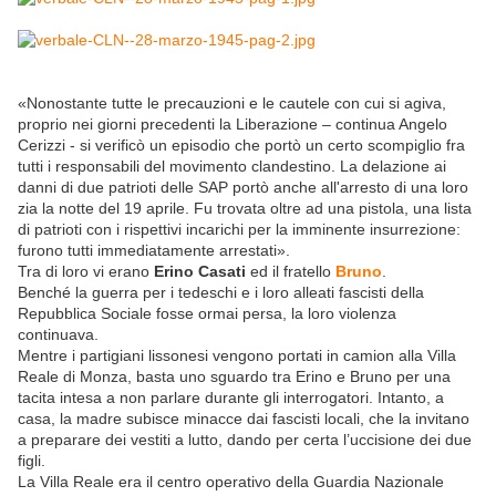
«Nonostante tutte le precauzioni e le cautele con cui si agiva,
proprio nei giorni precedenti la Liberazione – continua Angelo
Cerizzi - si verificò un episodio che portò un certo scompiglio fra
tutti i responsabili del movimento clandestino. La delazione ai
danni di due patrioti delle SAP portò anche all'arresto di una loro
zia la notte del 19 aprile. Fu trovata oltre ad una pistola, una lista
di patrioti con i rispettivi incarichi per la imminente insurrezione:
furono tutti immediatamente arrestati».
Tra di loro vi erano
Erino Casati
ed il fratello
Bruno
.
Benché la guerra per i tedeschi e i loro alleati fascisti della
Repubblica Sociale fosse ormai persa, la loro violenza
continuava.
Mentre i partigiani lissonesi vengono portati in camion alla Villa
Reale di Monza, basta uno sguardo tra Erino e Bruno per una
tacita intesa a non parlare durante gli interrogatori. Intanto, a
casa, la madre subisce minacce dai fascisti locali, che la invitano
a preparare dei vestiti a lutto, dando per certa l’uccisione dei due
figli.
La Villa Reale era il centro operativo della Guardia Nazionale