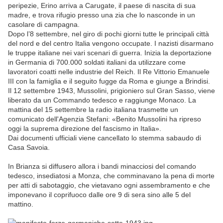
peripezie, Erino arriva a Carugate, il paese di nascita di sua
madre, e trova rifugio presso una zia che lo nasconde in un
casolare di campagna.
Dopo l’8 settembre, nel giro di pochi giorni tutte le principali città
del nord e del centro Italia vengono occupate. I nazisti disarmano
le truppe italiane nei vari scenari di guerra. Inizia la deportazione
in Germania di 700.000 soldati italiani da utilizzare come
lavoratori coatti nelle industrie del Reich. Il Re Vittorio Emanuele
III con la famiglia e il seguito fugge da Roma e giunge a Brindisi.
Il 12 settembre 1943, Mussolini, prigioniero sul Gran Sasso, viene
liberato da un Commando tedesco e raggiunge Monaco. La
mattina del 15 settembre la radio italiana trasmette un
comunicato dell'Agenzia Stefani: «Benito Mussolini ha ripreso
oggi la suprema direzione del fascismo in Italia».
Dai documenti ufficiali viene cancellato lo stemma sabaudo di
Casa Savoia.
In Brianza si diffusero allora i bandi minacciosi del comando
tedesco, insediatosi a Monza, che comminavano la pena di morte
per atti di sabotaggio, che vietavano ogni assembramento e che
imponevano il coprifuoco dalle ore 9 di sera sino alle 5 del
mattino.