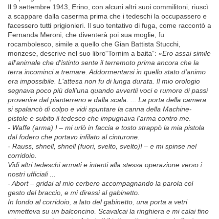
Il 9 settembre 1943, Erino, con alcuni altri suoi commilitoni, riuscì
a scappare dalla caserma prima che i tedeschi la occupassero e
facessero tutti prigionieri. Il suo tentativo di fuga, come raccontò a
Fernanda Meroni, che diventerà poi sua moglie, fu
rocambolesco, simile a quello che Gian Battista Stucchi,
monzese, descrive nel suo libro“Tornim a baita”:
«Ero assai simile
all'animale che d'istinto sente il terremoto prima ancora che la
terra incominci a tremare. Addormentarsi in quello stato d'animo
era impossibile. L'attesa non fu di lunga durata. Il mio orologio
segnava poco più dell'una quando avvertii voci e rumore di passi
provenire dal pianterreno e dalla scala. ... La porta della camera
si spalancò di colpo e vidi spuntare la canna della Machine-
pistole e subito il tedesco che impugnava l'arma contro me.
- Waffe (arma) ! – mi urlò in faccia e tosto strappò la mia pistola
dal fodero che portavo infilato al cinturone.
- Rauss, shnell, shnell (fuori, svelto, svelto)! – e mi spinse nel
corridoio.
Vidi altri tedeschi armati e intenti alla stessa operazione verso i
nostri ufficiali ...
- Abort – gridai al mio cerbero accompagnando la parola col
gesto del braccio, e mi diressi al gabinetto.
In fondo al corridoio, a lato del gabinetto, una porta a vetri
immetteva su un balconcino. Scavalcai la ringhiera e mi calai fino