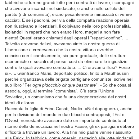
fabbriche ci furono grandi lotte per i contratti di lavoro, i compagni
che avevano incarichi nel sindacato, o anche nelle cellule del
partito (ndr comunista), erano pesantemente minacciati di venire
cacciati. E se i padroni, per via della compatta reazione operaia,
non riuscivano a licenziarli, li colpivano nella loro professionalità,
isolandoli in reparti che non erano i loro, magari a non fare
niente! Questi erano chiamati dagli operai i "reparti-confino". ...
Talvolta eravamo delusi, avevamo vinto la nostra guerra di
Liberazione e credevamo che la nostra vittoria avrebbe
coinciso con il cambiamento, sia pure graduale, delle strutture
economiche e sociali del paese, così da eliminare le ingiustizie
contro le quali avevamo combattuto. ... Ci eravamo illusi? Forse
sì». E Gianfranco Maris, deportato politico, finito a Mauthausen
perchè organizzava delle brigate partigiane comuniste, scrive nel
suo libro “Per
ogni pidocchio cinque bastonate
”: «So che cosa si
associa, oggi, al termine “comunista”. C’è stata l’Unione
Sovietica, un comunismo che fu una degenerazione dei nostri
ideali di allora».
Racconta la figlia di Erino Casati, Nadia: «Nel dopoguerra, anche
per la divisione del mondo in due blocchi contrapposti, l'Est e
l'Ovest, nonostante avessero dato un importante contributo al
ritorno della democrazia nel nostro Paese, gli ex partigiani ebbero
difficoltà a trovare un lavoro. Alla fine mio padre venne riassunto
alla Falck. In fabbrica, come operaio, partecipò alle lotte sindacali