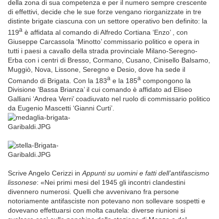
della zona di sua competenza e per il numero sempre crescente
di effettivi, decide che le sue forze vengano riorganizzate in tre
distinte brigate ciascuna con un settore operativo ben definito: la
a
119
è affidata al comando di Alfredo Cortiana ‘Enzo’ , con
Giuseppe Carcassola ‘Minotto’ commissario politico e opera in
tutti i paesi a cavallo della strada provinciale Milano-Seregno-
Erba con i centri di Bresso, Cormano, Cusano, Cinisello Balsamo,
Muggiò, Nova, Lissone, Seregno e Desio, dove ha sede il
a
a
Comando di Brigata. Con la 183
e la 185
compongono la
Divisione ‘Bassa Brianza’ il cui comando è affidato ad Eliseo
Galliani ‘Andrea Verri’ coadiuvato nel ruolo di commissario politico
da Eugenio Mascetti ‘Gianni Curti’.
Scrive Angelo Cerizzi in
Appunti su uomini e fatti dell’antifascismo
lissonese
: «Nei primi mesi del 1945 gli incontri clandestini
divennero numerosi. Quelli che avvenivano fra persone
notoriamente antifasciste non potevano non sollevare sospetti e
dovevano effettuarsi con molta cautela: diverse riunioni si