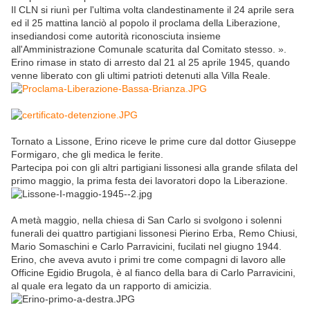
Il CLN si riunì per l'ultima volta clandestinamente il 24 aprile sera
ed il 25 mattina lanciò al popolo il proclama della Liberazione,
insediandosi come autorità riconosciuta insieme
all'Amministrazione Comunale scaturita dal Comitato stesso. ».
Erino rimase in stato di arresto dal 21 al 25 aprile 1945, quando
venne liberato con gli ultimi patrioti detenuti alla Villa Reale.
Tornato a Lissone, Erino riceve le prime cure dal dottor Giuseppe
Formigaro, che gli medica le ferite.
Partecipa poi con gli altri partigiani lissonesi alla grande sfilata del
primo maggio, la prima festa dei lavoratori dopo la Liberazione.
A metà maggio, nella chiesa di San Carlo si svolgono i solenni
funerali dei quattro partigiani lissonesi Pierino Erba, Remo Chiusi,
Mario Somaschini e Carlo Parravicini, fucilati nel giugno 1944.
Erino, che aveva avuto i primi tre come compagni di lavoro alle
Officine Egidio Brugola, è al fianco della bara di Carlo Parravicini,
al quale era legato da un rapporto di amicizia.