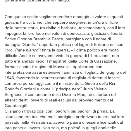
Con questo scritto vogliamo rendere omaggio al valore di questi
giovani, tra cui Erino, che seppero scegliere, in un’ora difficile
della nostra storia, tra civiltà e barbarie, testimoniando, con il loro
impegno, la loro fede nei valori di democrazia, giustizia e libertà.
Scrive Onorina Brambilla Pesce, partigiana con il nome di
battaglia “Sandra” deportata politica nel lager di Bolzano nel suo
libro “
Pane bianco
”: finita la guerra, «il clima politico era molto
difficile. Anche se avevamo vinto la guerra di Liberazione, non
tutto era andato liscio. I magistrati della Corte di Cassazione,
formatisi sotto il regime di Mussolini, applicarono con
interpretazioni assai estensive l'amnistia di Togliatti del giugno del
1946, favorendo la scarcerazione di migliaia di detenuti fascisti,
compresi personaggi come il ministro della Guerra della Rsi
Rodolfo Graziani e come il "principe nero" Junio Valerio
Borghese, il comandante della Decima Mas, rei di tortura ed
efferati delitti, ovvero di reati esclusi dal provvedimento del
Guardasigilli.
Ci siamo ritrovati così con i padroni più padroni di prima. La
situazione era tale che molti partigiani preferivano tacere sul loro
passato nella Resistenza: avevano paura di essere licenziati dal
loro posto di lavoro. Non solo, ma poiché in quegli anni nelle