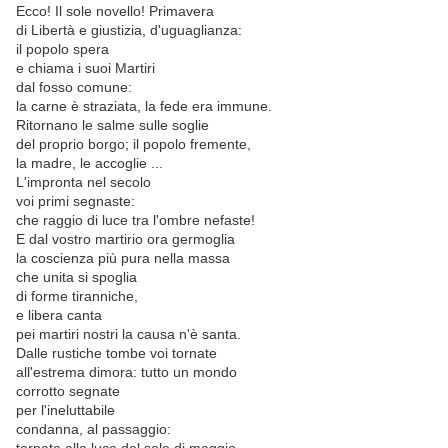
Ecco! Il sole novello! Primavera
di Libertà e giustizia, d'uguaglianza:
il popolo spera
e chiama i suoi Martiri
dal fosso comune:
la carne è straziata, la fede era immune.
Ritornano le salme sulle soglie
del proprio borgo; il popolo fremente,
la madre, le accoglie ...
L'impronta nel secolo
voi primi segnaste:
che raggio di luce tra l'ombre nefaste!
E dal vostro martirio ora germoglia
la coscienza più pura nella massa
che unita si spoglia
di forme tiranniche,
e libera canta
pei martiri nostri la causa n'è santa.
Dalle rustiche tombe voi tornate
all'estrema dimora: tutto un mondo
corrotto segnate
per l'ineluttabile
condanna, al passaggio:
tornate alla luce del sole di maggio.