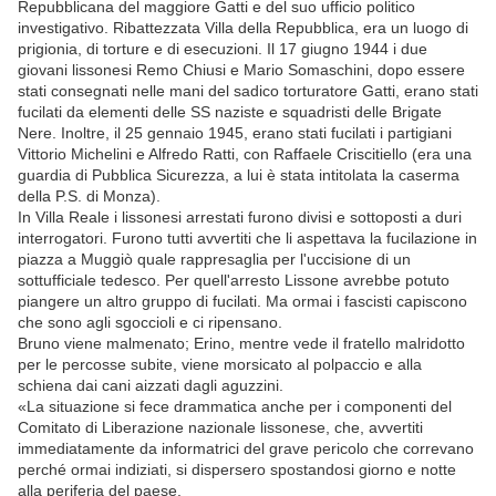
Repubblicana del maggiore Gatti e del suo ufficio politico
investigativo. Ribattezzata Villa della Repubblica, era un luogo di
prigionia, di torture e di esecuzioni. Il 17 giugno 1944 i due
giovani lissonesi Remo Chiusi e Mario Somaschini, dopo essere
stati consegnati nelle mani del sadico torturatore Gatti, erano stati
fucilati da elementi delle SS naziste e squadristi delle Brigate
Nere. Inoltre, il 25 gennaio 1945, erano stati fucilati i partigiani
Vittorio Michelini e Alfredo Ratti, con Raffaele Criscitiello (era una
guardia di Pubblica Sicurezza, a lui è stata intitolata la caserma
della P.S. di Monza).
In Villa Reale i lissonesi arrestati furono divisi e sottoposti a duri
interrogatori. Furono tutti avvertiti che li aspettava la fucilazione in
piazza a Muggiò quale rappresaglia per l'uccisione di un
sottufficiale tedesco. Per quell'arresto Lissone avrebbe potuto
piangere un altro gruppo di fucilati. Ma ormai i fascisti capiscono
che sono agli sgoccioli e ci ripensano.
Bruno viene malmenato; Erino, mentre vede il fratello malridotto
per le percosse subite, viene morsicato al polpaccio e alla
schiena dai cani aizzati dagli aguzzini.
«La situazione si fece drammatica anche per i componenti del
Comitato di Liberazione nazionale lissonese, che, avvertiti
immediatamente da informatrici del grave pericolo che correvano
perché ormai indiziati, si dispersero spostandosi giorno e notte
alla periferia del paese.