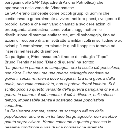
partigiani delle SAP (Squadre di Azione Patriottica) che
operavano nella zona del Vimercatese.
Le SAP erano concepite come piccoli gruppi di uomini che
continuavano generalmente a vivere nei loro paesi, svolgendo il
proprio lavoro e che venivano chiamati a svolgere azioni di
propaganda clandestina, come volantinaggi notturni e
distribuzione di stampa antifascista, atti di sabotaggio, fino ad
azioni di recupero di armi sottratte a militari colti in solitudine e ad
azioni più complesse, terminate le quali il sappista tornava ad
inserirsi nel tessuto di sempre.
Da partigiano, Erino assumerà il nome di battaglia “Topo”.
Bruno Trentin nel suo “Diario di guerra” ha scritto:
“La guerra in pianura, in campagna, era la scelta più pericolosa;
non c’era il «fronte» ma una guerra selvaggia condotta da
giovani, senza retroterra dove rifugiarsi. Era una guerra dalla
quale, una volta cominciata, non si poteva tirarsi indietro. Si è
scritto poco su questo versante della guerra partigiana che è la
guerra in pianura, il più esposto, il più indifeso e, nello stesso
tempo, impensabile senza il sostegno delle popolazioni
contadine.
La Resistenza armata, senza un sostegno diffuso della
popolazione, anche in un lontano borgo agricolo, non avrebbe
potuto sopravvivere. Hanno concorso a questo processo le
pessime condizioni di vita di una popolazione stremata