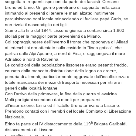
soggetta a frequenti ispezioni da parte dei fascisti. Cercano
Bruno ed Erino. Un giorno penetrano di soppiatto nella casa
intimando ai presenti di tenere le mani alzate; inutilmente,
perquisiscono ogni locale minacciando di fucilare papà Carlo, se
non rivela il nascondiglio dei figli.
Siamo alla fine del 1944: Lissone giunse a contare circa 1.800
sfollati per la maggior parte provenienti da Milano.
Col sopraggiungere dell’inverno il fronte che opponeva gli Alleati
ai tedeschi si era attestato sulla cosiddetta “linea gotica”, che
partiva dalle Alpi Apuane, a nord di Pisa, e raggiungeva il mare
Adriatico a nord di Ravenna.
Le condizioni della popolazione lissonese erano pesanti: freddo,
causato dalla mancata distribuzione della legna da ardere,
penuria di alimenti, particolarmente aggravate dall'insufficienza o
totale mancanza dei mezzi di trasporto necessari per ritirare i
generi dalle località lontane.
Con l’arrivo della primavera, la fine della guerra si avvicina.
Molti partigiani scendono dai monti per prepararsi
all’insurrezione. Erino ed il fratello Bruno arrivano a Lissone.
Prendono contatti con i membri del locale Comitato di Liberazione
Nazionale.
a
Erino fa parte del IV distaccamento della 119
Brigata Garibaldi,
distaccamento di Lissone.
a