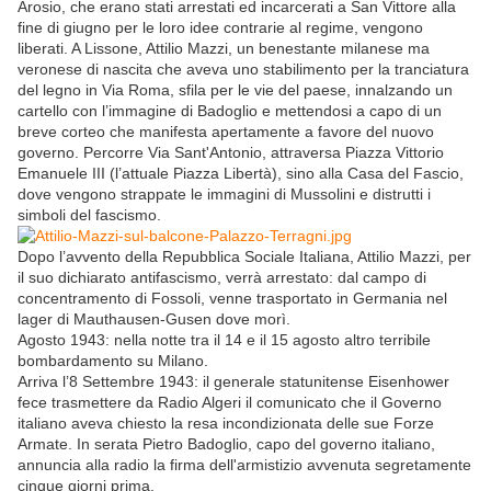
Arosio, che erano stati arrestati ed incarcerati a San Vittore alla
fine di giugno per le loro idee contrarie al regime, vengono
liberati. A Lissone, Attilio Mazzi, un benestante milanese ma
veronese di nascita che aveva uno stabilimento per la tranciatura
del legno in Via Roma, sfila per le vie del paese, innalzando un
cartello con l’immagine di Badoglio e mettendosi a capo di un
breve corteo che manifesta apertamente a favore del nuovo
governo. Percorre Via Sant'Antonio, attraversa Piazza Vittorio
Emanuele III (l’attuale Piazza Libertà), sino alla Casa del Fascio,
dove vengono strappate le immagini di Mussolini e distrutti i
simboli del fascismo.
Dopo l’avvento della Repubblica Sociale Italiana, Attilio Mazzi, per
il suo dichiarato antifascismo, verrà arrestato: dal campo di
concentramento di Fossoli, venne trasportato in Germania nel
lager di Mauthausen-Gusen dove morì.
Agosto 1943: nella notte tra il 14 e il 15 agosto altro terribile
bombardamento su Milano.
Arriva l’8 Settembre 1943: il generale statunitense Eisenhower
fece trasmettere da Radio Algeri il comunicato che il Governo
italiano aveva chiesto la resa incondizionata delle sue Forze
Armate. In serata Pietro Badoglio, capo del governo italiano,
annuncia alla radio la firma dell'armistizio avvenuta segretamente
cinque giorni prima.