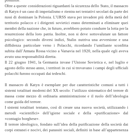
possibile.
Oltre a queste considerazioni riguardanti la sicurezza dello Stato, il massacro
di Katyn è un caso di imperialismo e rientra nei tentativi secolari da parte dei
russi di dominare la Polonia. L’URSS stava per invadere più della metà del
territorio polacco e i dirigenti sovietici erano determinati a eliminare quei
membri della nazione che, in futuro, avrebbero potuto condurre la lotta per la
resurrezione della loro patria. Inoltre, non si deve sottovalutare un fattore
psicologico: secondo diversi indizi, Stalin nutriva una avversione e una
diffidenza particolare verso i Polacchi, ricordando l’umiliante sconfitta
subita dall’Armata Rossa vicino a Varsavia nel 1920, nella quale egli aveva
avuto una responsabilità diretta.
Il 22 giugno 1941, la Germania invase l’Unione Sovietica e, nel luglio e
agosto dello stesso anno, i territori in cui si trovavano i campi degli ufficiali
polacchi furono occupati dai tedeschi.
Il massacro di Katyn è esemplare per due caratteristiche comuni a tutti i
sistemi totalitari moderni del XX secolo: l’utilizzo sistematico del terrore di
massa come mezzo di ordinaria amministrazione e il ruolo dell’ideologia
come guida del terrore.
I sistemi totalitari tentano, così di creare una nuova società, utilizzando i
metodi «scientifici» dell’igiene sociale e della «purificazione» dal
«contagio borghese».
Il terrore ideologico, fondato sull’idea della purificazione della società dai
corpi estranei e nocivi, dei parassiti sociali, definiti in base all’appartenenza