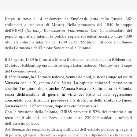
Katyn si trova a 14 chilometri da Smolensk (
città della Russia, 362
chilometri a sudovest di Mosca)
. Nella primavera del 1940 le truppe
dell'NKVD (
Narodny Kommisariat Vnutrennikh Del,
Commissariato del
popolo agli affari interni
, la polizia segreta
sovietica) uccisero oltre 4000
ufficiali polacchi internati nel 1939 nell'URSS (dopo l'attacco simultaneo
della Germania e dell'Unione Sovietica alla Polonia).
Il 23 agosto 1939 fu firmato a Mosca il tristemente celebre patto Ribbentrop-
Molotov; Ribbentrop era ministro degli Esteri tedesco, Molotov era il capo
del Governo sovietico.
Il 1° settembre, la III armata tedesca, venuta da nord, si ricongiunge ad est di
Varsavia con la X, venuta dalla Slesia. La capitale polacca è messa sotto
assedio. Tre giorni dopo, anche l’Armata Rossa di Stalin entra in Polonia,
senza dichiarazione di guerra, in virtù del Patto di non aggressione
concordato con Hitler, che prevedeva una divisione dello sfortunato Paese.
Varsavia cade il 27 settembre, dopo una eroica resistenza.
Con la divisione della Polonia, l’URSS ricevette il 52% del territorio e un
terzo degli abitanti del Paese, di cui circa 250.000 soldati e ufficiali
dell’esercito polacco.
A differenza dei semplici soldati, gli ufficiali dell’esercito polacco, gli agenti
di polizia, gli agenti dei servizi segreti e così pure i dipendenti e i funzionari