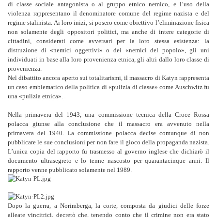
di classe sociale antagonista o al gruppo etnico nemico, e l’uso della
violenza rappresentano il denominatore comune del regime nazista e del
regime stalinista. Ai loro inizi, si posero come obiettivo l’eliminazione fisica
non solamente degli oppositori politici, ma anche di intere categorie di
cittadini, considerati come avversari per la loro stessa esistenza: la
distruzione di «nemici oggettivi» o dei «nemici del popolo», gli uni
individuati in base alla loro provenienza etnica, gli altri dallo loro classe di
provenienza.
Nel dibattito ancora aperto sui totalitarismi, il massacro di Katyn rappresenta
un caso emblematico della politica di «pulizia di classe» come Auschwitz fu
una «pulizia etnica».
Nella primavera del 1943, una commissione tecnica della Croce Rossa
polacca giunse alla conclusione che il massacro era avvenuto nella
primavera del 1940. La commissione polacca decise comunque di non
pubblicare le sue conclusioni per non fare il gioco della propaganda nazista.
L’unica copia del rapporto fu trasmesso al governo inglese che dichiarò il
documento ultrasegreto e lo tenne nascosto per quarantacinque anni. Il
rapporto venne pubblicato solamente nel 1989.
Dopo la guerra, a Norimberga, la corte, composta da giudici delle forze
alleate vincitrici, decretò che, tenendo conto che il crimine non era stato