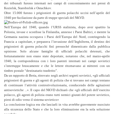
dei tribunali furono internati nei campi di concentramento nei pressi di
Kozielsk, Starobielsk e Ostachkov.
Oltre 15.000 furono i prigionieri di guerra polacchi uccisi nell’aprile del
1940 per fucilazione da parte di truppe speciali del NKVD.
Nell’Europa del 1940, quando l’URSS stalinista, dopo aver spartito la
Polonia, invase e sconfisse la Finlandia, annesse i Paesi Baltici, e mentre la
Germania nazista occupava i Paesi dell’Europa del Nord, costringendo la
Francia a capitolare, e preparava l’invasione dell’Inghilterra, il destino dei
prigionieri di guerra polacchi finì pressoché dimenticato dalla pubblica
opinione. Solo alcune famiglie di ufficiali polacchi detenuti, che
fortunatamente non erano state deportate, notarono che, nel marzo-aprile
1940, la corrispondenza con i loro parenti internati nei campi sovietici
s’interruppe bruscamente e che le lettere ritornavano ai mittenti con un
timbro postale “destinatario trasferito”.
Da un rapporto di Beria, ritrovato negli archivi segreti sovietici, «gli ufficiali
prigionieri di guerra e gli agenti di polizia che si trovano nei campi tentano
di continuare l’attività controrivoluzionaria, conducendo delle agitazioni
antisovietiche ...». Il capo del NKVD dichiarò che «gli ufficiali dell’esercito
polacco, gli agenti di polizia erano tutti nemici giurati del potere sovietico,
pieni di odio verso il sistema sovietico»
La conclusione logica era che lasciarli in vita avrebbe gravemente nuociuto
alla sicurezza dello Stato e che la loro eliminazione era la sola soluzione