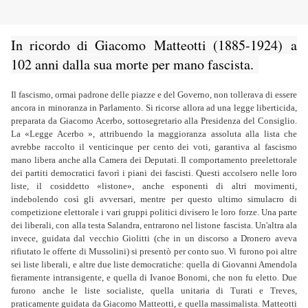
In ricordo di Giacomo Matteotti (1885-1924) a
102 anni dalla sua morte per mano fascista.
Il fascismo, ormai padrone delle piazze e del Governo, non tollerava di essere
ancora in minoranza in Parlamento. Si ricorse allora ad una legge liberticida,
preparata da Giacomo Acerbo, sottosegretario alla Presidenza del Consiglio.
La «Legge Acerbo », attribuendo la maggioranza assoluta alla lista che
avrebbe raccolto il venticinque per cento dei voti, garantiva al fascismo
mano libera anche alla Camera dei Deputati. Il comportamento preelettorale
dei partiti democratici favorì i piani dei fascisti. Questi accolsero nelle loro
liste, il cosiddetto «listone», anche esponenti di altri movimenti,
indebolendo così gli avversari, mentre per questo ultimo simulacro di
competizione elettorale i vari gruppi politici divisero le loro forze. Una parte
dei liberali, con alla testa Salandra, entrarono nel listone fascista. Un'altra ala
invece, guidata dal vecchio Giolitti (che in un discorso a Dronero aveva
rifiutato le offerte di Mussolini) si presentò per conto suo. Vi furono poi altre
sei liste liberali, e altre due liste democratiche: quella di Giovanni Amendola
fieramente intransigente, e quella di Ivanoe Bonomi, che non fu eletto. Due
furono anche le liste socialiste, quella unitaria di Turati e Treves,
praticamente guidata da Giacomo Matteotti, e quella massimalista. Matteotti