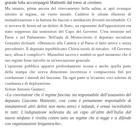
grande folla accompagnò Matteotti dal treno al cimitero.
Ma intanto, prima ancora del ritrovamento della salma, si aprì ovunque
intorno al regime, un vuoto morale. Caddero le ultime illusioni di
normalizzazione e la frattura fra fascisti e antifascisti diventò incolmabile. Ci
si trovava di fronte ad un delitto di Stato; un esponente dell'opposizione era
stato soppresso dai sostenitori del Capo del Governo. C'era tensione nel
Paese e nel Parlamento. Nell'aula di Montecitorio il deputato socialista
Gonzales dichiarò: «Denuncio alla Camera e al Paese il fatto atroce e senza
precedenti». Il deputato repubblicano Chiesa tuonò di rincalzo: «Il Governo
tace, allora è complice!». Mussolini taceva e sembrò in quel momento che il
suo regime fosse travolto in un'esecrazione generale.
L'opinione pubblica apparve profondamente scossa e anche quella parte
della stampa che aveva dimostrato incertezza e compiacenza finì per
condannare i metodi del fascismo. Da ogni parte si levarono voci solenni di
condanna e di deplorazione.
Scrisse Antonio Gramsci:
«La convinzione che il regime fascista sia responsabile dell'assassinio del
deputato Giacomo Matteotti, così come è pienamente responsabile di
innumerevoli altri delitti non meno atroci e nefandi, è ormai incrollabile
in tutti. L'indignazione sollevata da un capo all'altro dell'Italia dal
nuovo misfatto è rivolta contro tutto un regime che si regge e si difende
con organizzazioni brigantesche».