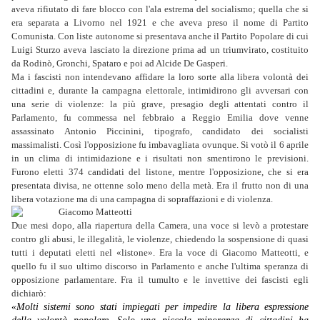
aveva rifiutato di fare blocco con l'ala estrema del socialismo; quella che si
era separata a Livorno nel 1921 e che aveva preso il nome di Partito
Comunista. Con liste autonome si presentava anche il Partito Popolare di cui
Luigi Sturzo aveva lasciato la direzione prima ad un triumvirato, costi­tuito
da Rodinò, Gronchi, Spataro e poi ad Alcide De Gasperi.
Ma i fascisti non intendevano affidare la loro sorte alla libera volontà dei
cittadini e, durante la campagna elettorale, intimidirono gli avversari con
una serie di violenze: la più grave, presagio degli attentati contro il
Parlamento, fu commessa nel febbraio a Reggio Emilia dove venne
assassinato Antonio Piccinini, tipografo, candidato dei socialisti
massimalisti. Così l'opposizione fu imbavagliata ovunque. Si votò il 6 aprile
in un clima di intimidazione e i risultati non smentirono le previsioni.
Furono eletti 374 candidati del listone, mentre l'opposizione, che si era
presentata divisa, ne ottenne solo meno della metà. Era il frutto non di una
libera votazione ma di una campagna di sopraffa­zioni e di violenza.
Due mesi dopo, alla riapertura della Camera, una voce si levò a protestare
contro gli abusi, le illegalità, le violenze, chiedendo la sospensione di quasi
tutti i deputati eletti nel «listone». Era la voce di Giacomo Matteotti, e
quello fu il suo ultimo discorso in Parlamento e anche l'ultima speranza di
opposizione parlamentare. Fra il tumulto e le invettive dei fascisti egli
dichiarò:
«Molti sistemi sono stati impiegati per impedire la libera espressione