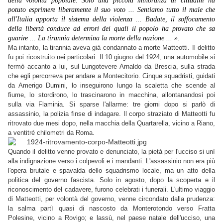
della volontà popolare. Solo una piccola minoran
z
a di cittadini ha
potuto esprimere liberamente il suo voto ... Sentiam
o
tutto il m
a
le che
all'Italia apporta il sistema della violenza
..
. Badate
,
il soffocamento
della libertà conduce ad errori dei quali il popolo ha provato che sa
guarire ... L
a
tirannia determina la morte della na
z
ione ...
».
Ma intanto, la tirannia aveva già condannato a morte Matteotti. Il delitto
fu poi ricostruito nei particolari. Il 10 giugno del 1924, una automobile si
fermò accanto a lui, sul Lungotevere Arnaldo da Brescia, sulla strada
che egli percorreva per andare a Montecitorio. Cinque squa­dristi, guidati
da Amerigo Dumini, lo inseguirono lungo la scaletta che scende al
fiume, lo stordirono, lo trascinarono in macchina, allontanandosi poi
sulla via Flaminia. Si sparse l'allarme: tre giorni dopo si parlò di
assassinio, la polizia finse di indagare. Il corpo straziato di Matteotti fu
ritrovato due mesi dopo, nella macchia della Quartarella, vicino a Riano,
a ventitré chilometri da Roma.
Quando il delitto venne provato e denunciato, la pietà per l'ucciso si unì
alla indignazione verso i colpevoli e i mandanti. L'assassinio non era più
l'opera brutale e spavalda dello squadrismo locale, ma un atto della
politica del governo fascista. Solo in agosto, dopo la scoperta e il
riconoscimento del cadavere, furono celebrati i funerali. L'ultimo viaggio
di Matteotti, per volontà del governo, venne circondato dalla prudenza:
la salma partì quasi di nascosto da Monterotondo verso Fratta
Polesine, vicino a Rovigo; e lassù, nel paese natale dell'ucciso, una