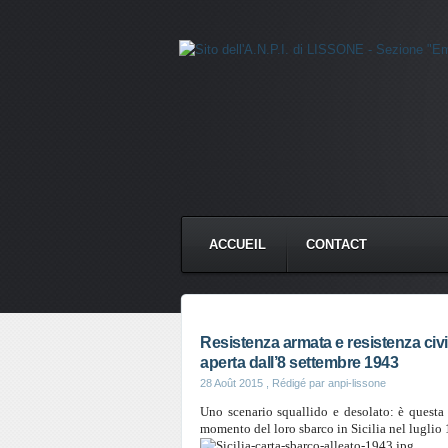
ACCUEIL
CONTACT
Resistenza armata e resistenza civil
aperta dall’8 settembre 1943
28 Août 2015
, Rédigé par anpi-lissone
Uno scenario squallido e desolato: è questa 
momento del loro sbarco in Sicilia nel luglio