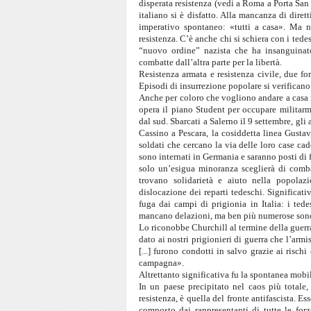
disperata resistenza (vedi a Roma a Porta San 
italiano si è disfatto. Alla mancanza di diret
imperativo spontaneo: «tutti a casa». Ma no
resistenza. C’è anche chi si schiera con i tede
“nuovo ordine” nazista che ha insanguinat
combatte dall’altra parte per la libertà.
Resistenza armata e resistenza civile, due for
Episodi di insurrezione popolare si verificano
Anche per coloro che vogliono andare a casa n
opera il piano Student per occupare militarmen
dal sud. Sbarcati a Salerno il 9 settembre, gli
Cassino a Pescara, la cosiddetta linea Gusta
soldati che cercano la via delle loro case cad
sono internati in Germania e saranno posti di f
solo un’esigua minoranza sceglierà di comba
trovano solidarietà e aiuto nella popolazio
dislocazione dei reparti tedeschi. Significativ
fuga dai campi di prigionia in Italia: i te
mancano delazioni, ma ben più numerose sono l
Lo riconobbe Churchill al termine della guerra
dato ai nostri prigionieri di guerra che l’arm
[...] furono condotti in salvo grazie ai risch
campagna».
Altrettanto significativa fu la spontanea mobil
In un paese precipitato nel caos più totale, 
resistenza, è quella del fronte antifascista. 
composto dai rappresentanti di tutte le forze