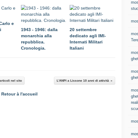
mos
stud
mos
Carlo e
i
1943 - 1946: dalla
20 settembre
most
monarchia alla
dedicato agli IMI-
Ter
repubblica.
Internati Militari
Cronologia.
Italiani
mos
ghet
mos
ghet
ticoli nel sito
L'ANPI a Lissone 10 anni di attività
mos
Retour à l'accueil
ghet
real
scu
mos
mos