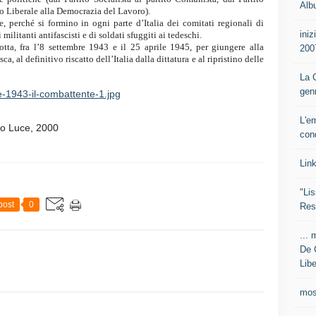
Alb
to Liberale alla Democrazia del Lavoro).
, perché si formino in ogni parte d’Italia dei comitati regionali di
iniz
militanti antifascisti e di soldati sfuggiti ai tedeschi.
tta, fra l’8 settembre 1943 e il 25 aprile 1945, per giungere alla
200
, al definitivo riscatto dell’Italia dalla dittatura e al ripristino delle
La C
gen
L'e
tuto Luce, 2000
con
Lin
"Lis
post
0
Res
... 
De 
Libe
mos