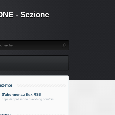
SSONE - Sezione
ez-moi
S'abonner au flux RSS
https://anpi-lissone.over-blog.com/rss