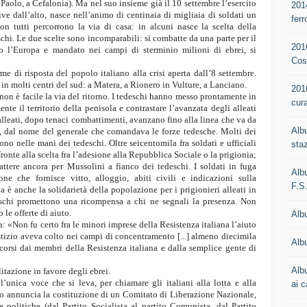
Paolo, a Cefalonia). Ma nel suo insieme già il 10 settembre l’esercito
201
tive dall’alto, nasce nell’animo di centinaia di migliaia di soldati un
ferr
n tutti percorrono la via di casa: in alcuni nasce la scelta della
schi. Le due scelte sono incomparabili: si combatte da una parte per il
201
o l’Europa e mandato nei campi di sterminio milioni di ebrei, si
Cos
me di risposta del popolo italiano alla crisi aperta dall’8 settembre.
 in molti centri del sud: a Matera, a Rionero in Vulture, a Lanciano.
201
on è facile la via del ritorno. I tedeschi hanno messo prontamente in
cur
te il territorio della penisola e contrastare l’avanzata degli alleati
 alleati, dopo tenaci combattimenti, avanzano fino alla linea che va da
Alb
v, dal nome del generale che comandava le forze tedesche. Molti dei
ono nelle mani dei tedeschi. Oltre seicentomila fra soldati e ufficiali
staz
ronte alla scelta fra l’adesione alla Repubblica Sociale o la prigionia;
ttere ancora per Mussolini a fianco dei tedeschi. I soldati in fuga
Alb
ne che fornisce vitto, alloggio, abiti civili e indicazioni sulla
F.S
a è anche la solidarietà della popolazione per i prigionieri alleati in
deschi promettono una ricompensa a chi ne segnali la presenza. Non
e offerte di aiuto.
Alb
: «Non fu certo fra le minori imprese della Resistenza italiana l’aiuto
istizio aveva colto nei campi di concentramento [...] almeno diecimila
Albu
i corsi dai membri della Resistenza italiana e dalla semplice gente di
Alb
itazione in favore degli ebrei.
l’unica voce che si leva, per chiamare gli italiani alla lotta e alla
ai c
Esso annuncia la costituzione di un Comitato di Liberazione Nazionale,
 politiche (dal Partito Socialista al partito Comunista, dal Partito