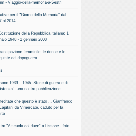
um - Viaggio-della-memoria-a-Sestri
iative per il "Giorno della Memoria" dal
7 al 2014
ostituzione della Repubblica italiana: 1
naio 1948 - 1 gennaio 2008
mancipazione femminile: le donne e le
quiste del dopoguerra
ks
sone 1939 – 1945. Storie di guerra e di
istenza": una nostra pubblicazione
meditate che questo è stato ... Gianfranco
Capitani da Vimercate, caduto per la
rtà
tra "A scuola col duce" a Lissone - foto