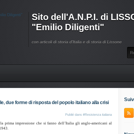
Sito dell'A.N.P.I. di LI
"Emilio Diligenti"
con articoli di storia d'Italia e di storia di Lissone
Suiv
e, due forme di risposta del popolo italiano alla crisi
Publié dans
#Resistenza italiana
la prima impressione che si fanno dell’Italia gli anglo-americani al
 1943.