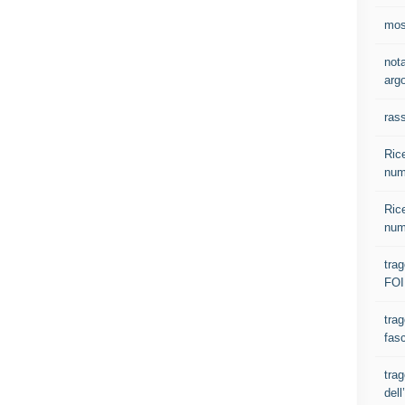
most
nota
argo
ras
Rice
num
Rice
num
tra
FOI
trag
fasc
trag
del