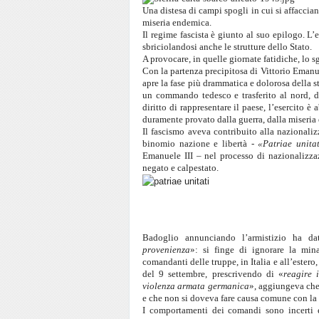
Una distesa di campi spogli in cui si affaccian
miseria endemica.
Il regime fascista è giunto al suo epilogo. L’e
sbriciolandosi anche le strutture dello Stato.
A provocare, in quelle giornate fatidiche, lo s
Con la partenza precipitosa di Vittorio Emanu
apre la fase più drammatica e dolorosa della s
un commando tedesco e trasferito al nord, d
diritto di rappresentare il paese, l’esercito 
duramente provato dalla guerra, dalla miseria 
Il fascismo aveva contribuito alla nazionaliz
binomio nazione e libertà -
«Patriae unitat
Emanuele III – nel processo di nazionalizzaz
negato e calpestato.
Badoglio annunciando l’armistizio ha da
provenienza
»: si finge di ignorare la min
comandanti delle truppe, in Italia e all’estero
del 9 settembre, prescrivendo di «
reagire 
violenza armata germanica
», aggiungeva ch
e che non si doveva fare causa comune con la 
I comportamenti dei comandi sono incerti e