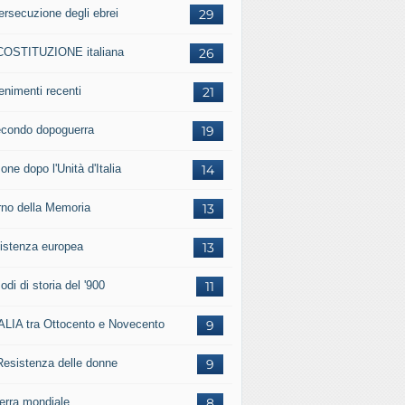
ersecuzione degli ebrei
29
COSTITUZIONE italiana
26
enimenti recenti
21
secondo dopoguerra
19
one dopo l'Unità d'Italia
14
rno della Memoria
13
istenza europea
13
odi di storia del '900
11
TALIA tra Ottocento e Novecento
9
Resistenza delle donne
9
uerra mondiale
8