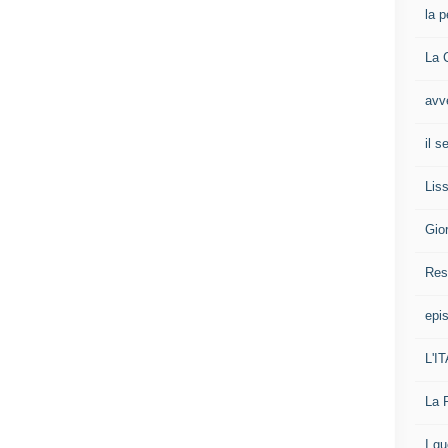
la p
La 
avv
il 
Liss
Gio
Res
epis
L'I
La 
I g