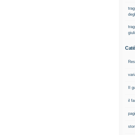
trag
degl
trag
giul
Caté
Res
vari
II 
il f
pagi
stor