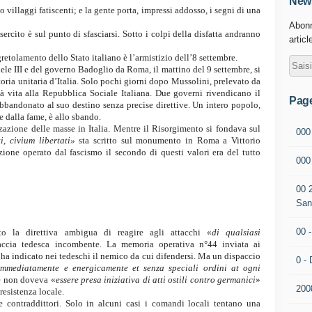
News
o villaggi fatiscenti; e la gente porta, impressi addosso, i segni di una
Abonn
sercito è sul punto di sfasciarsi. Sotto i colpi della disfatta andranno
articl
gretolamento dello Stato italiano è l’armistizio dell’8 settembre.
ele III e del governo Badoglio da Roma, il mattino del 9 settembre, si
toria unitaria d’Italia. Solo pochi giorni dopo Mussolini, prelevato da
à vita alla Repubblica Sociale Italiana. Due governi rivendicano il
Pag
è abbandonato al suo destino senza precise direttive. Un intero popolo,
e dalla fame, è allo sbando.
zazione delle masse in Italia. Mentre il Risorgimento si fondava sul
000
i, civium libertati»
sta scritto sul monumento in Roma a Vittorio
ione operato dal fascismo il secondo di questi valori era del tutto
00
00 
San
00 
to la direttiva ambigua di reagire agli attacchi «
di qualsiasi
accia tedesca incombente. La memoria operativa n°44 inviata ai
, ha indicato nei tedeschi il nemico da cui difendersi. Ma un dispaccio
0 - 
immediatamente e energicamente et senza speciali ordini at ogni
e non doveva «
essere presa iniziativa di atti ostili contro germanici
»
200
resistenza locale.
 contraddittori. Solo in alcuni casi i comandi locali tentano una