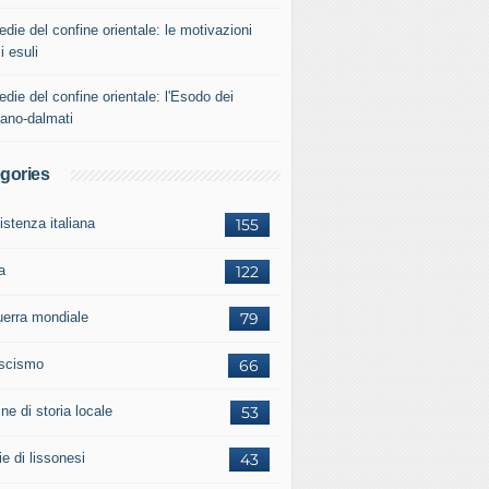
edie del confine orientale: le motivazioni
i esuli
edie del confine orientale: l'Esodo dei
iano-dalmati
gories
istenza italiana
155
a
122
guerra mondiale
79
ascismo
66
ne di storia locale
53
ie di lissonesi
43