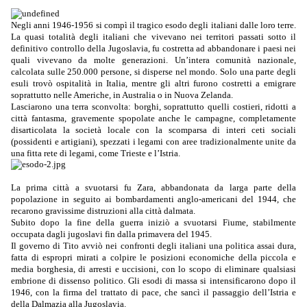
Negli anni 1946-1956 si compì il tragico esodo degli italiani dalle loro terre.
La quasi totalità degli italiani che vivevano nei territori passati sotto il
definitivo controllo della Jugoslavia, fu costretta ad abbandonare i paesi nei
quali vivevano da molte generazioni. Un’intera comunità nazionale,
calcolata sulle 250.000 persone, si disperse nel mondo. Solo una parte degli
esuli trovò ospitalità in Italia, mentre gli altri furono costretti a emigrare
soprattutto nelle Americhe, in Australia o in Nuova Zelanda.
Lasciarono una terra sconvolta: borghi, soprattutto quelli costieri, ridotti a
città fantasma,
gravemente spopolate anche le campagne, completamente
disarticolata la società locale con la scomparsa di interi ceti sociali
(possidenti e artigiani), spezzati i legami con aree tradizionalmente unite da
una fitta rete di legami, come Trieste e l’Istria.
La prima città a svuotarsi fu Zara, abbandonata da larga parte della
popolazione in seguito ai bombardamenti anglo-americani del 1944, che
recarono gravissime distruzioni alla città dalmata.
Subito dopo la fine della guerra iniziò a svuotarsi Fiume, stabilmente
occupata dagli jugoslavi fin dalla primavera del 1945.
Il governo di Tito avviò nei confronti degli italiani una politica assai dura,
fatta di espropri mirati a colpire le posizioni economiche della piccola e
media borghesia, di arresti e uccisioni, con lo scopo di eliminare qualsiasi
embrione di dissenso politico. Gli esodi di massa si intensificarono dopo il
1946, con la firma del trattato di pace, che sancì il passaggio dell’Istria e
della Dalmazia alla Jugoslavia.