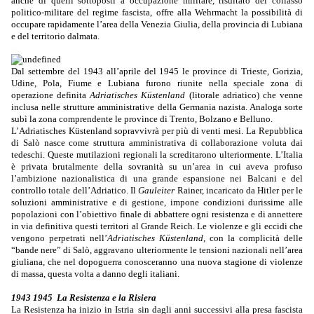
anche di quelli sottoposti a occupazione militare, risultato del collasso
politico-militare del regime fascista,
offre alla Wehrmacht la possibilità di
occupare rapidamente l’area della Venezia Giulia, della provincia di Lubiana
e del territorio dalmata.
Dal settembre del 1943 all’aprile del 1945 le province di Trieste, Gorizia,
Udine, Pola, Fiume e Lubiana furono riunite nella speciale zona di
operazione definita
Adriatisches Küstenland
(litorale adriatico) che venne
inclusa nelle strutture amministrative della Germania nazista. Analoga sorte
subì la zona comprendente le province di Trento, Bolzano e Belluno.
L’Adriatisches Küstenland sopravvivrà per più di venti mesi.
La Repubblica
di Salò nasce come struttura amministrativa di collaborazione voluta dai
tedeschi. Queste mutilazioni regionali la screditarono ulteriormente. L’Italia
è privata brutalmente della sovranità su un’area in cui aveva profuso
l’ambizione nazionalistica di una grande espansione nei Balcani e del
controllo totale dell’Adriatico. Il
Gauleiter
Rainer, incaricato da Hitler per le
soluzioni amministrative e di gestione, impone condizioni durissime alle
popolazioni con l’obiettivo finale di abbattere ogni resistenza e di annettere
in via definitiva questi territori al Grande Reich. Le violenze e gli eccidi che
vengono perpetrati nell’
Adriatisches Küstenland
, con la complicità delle
“bande nere” di Salò, aggravano ulteriormente le tensioni nazionali nell’area
giuliana, che nel dopoguerra conosceranno una nuova stagione di violenze
di massa, questa volta a danno degli italiani.
1943 1945 La Resistenza e la Risiera
La Resistenza ha inizio in Istria
sin dagli anni successivi alla presa fascista