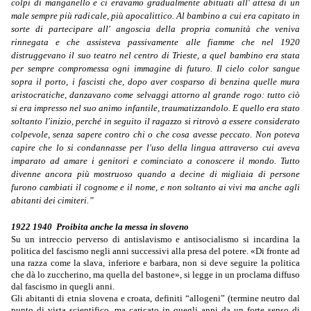
colpi di manganello e ci eravamo gradualmente abituati all' attesa di un
male sempre più radicale, più apocalittico. Al bambino a cui era capitato in
sorte di partecipare all' angoscia della propria comunità che veniva
rinnegata e che assisteva passivamente
alle fiamme che nel 1920
distruggevano il suo teatro nel centro di Trieste, a quel bambino era stata
per sempre compromessa ogni immagine di futuro. Il cielo color sangue
sopra il porto, i fascisti che, dopo aver cosparso di benzina quelle mura
aristocratiche, danzavano come selvaggi attorno al grande rogo: tutto ciò
si era impresso nel suo animo infantile, traumatizzandolo. E quello era stato
soltanto l'inizio, perché in seguito il ragazzo si ritrovò a essere considerato
colpevole, senza sapere contro chi o che cosa avesse peccato. Non poteva
capire che lo si condannasse per l'uso della lingua attraverso cui aveva
imparato ad amare i genitori e cominciato a conoscere il mondo. Tutto
divenne ancora più mostruoso quando a decine di migliaia di persone
furono cambiati il cognome e il nome, e non soltanto ai vivi ma anche agli
abitanti dei cimiteri.”
1922 1940 Proibita anche la messa in sloveno
Su un intreccio perverso di antislavismo e antisocialismo si incardina la
politica del fascismo negli anni successivi alla presa del potere. «Di fronte ad
una razza come la slava, inferiore e barbara, non si deve seguire la politica
che dà lo zuccherino, ma quella del bastone», si legge in un proclama diffuso
dal fascismo in quegli anni.
Gli abitanti di etnia slovena e croata, definiti “allogeni” (termine neutro dal
punto di vista scientifico, ma caricato in quegli anni da un forte senso di