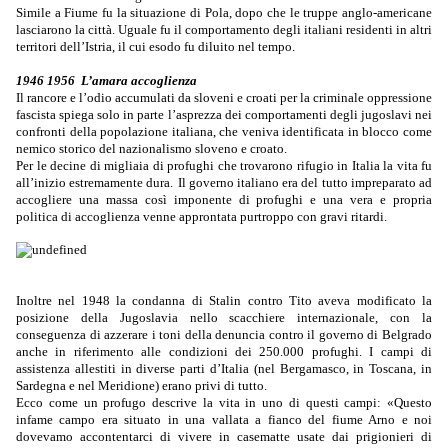
Simile a Fiume fu la situazione di Pola, dopo che le truppe anglo-americane
lasciarono la città. Uguale fu il comportamento degli italiani residenti in altri
territori dell’Istria, il cui esodo fu diluito nel tempo.
1946 1956 L’amara accoglienza
Il rancore e l’odio accumulati da sloveni e croati per la criminale oppressione
fascista spiega solo in parte l’asprezza dei comportamenti degli jugoslavi nei
confronti della popolazione italiana, che veniva identificata in blocco come
nemico storico del nazionalismo sloveno e croato.
Per le decine di migliaia di profughi che trovarono rifugio in Italia la vita fu
all’inizio estremamente dura.
Il governo italiano era del tutto impreparato ad
accogliere una massa così imponente di profughi e una vera e propria
politica di accoglienza venne approntata purtroppo con gravi ritardi.
Inoltre nel 1948 la condanna di Stalin contro Tito aveva modificato la
posizione della Jugoslavia nello scacchiere internazionale, con la
conseguenza di azzerare i toni della denuncia contro il governo di Belgrado
anche in riferimento alle condizioni dei 250.000 profughi. I campi di
assistenza allestiti in diverse parti d’Italia (nel Bergamasco, in Toscana, in
Sardegna e nel Meridione) erano privi di tutto.
Ecco come un profugo descrive la vita in uno di questi campi: «Questo
infame campo era situato in una vallata a fianco del fiume Arno e noi
dovevamo accontentarci di vivere in casematte usate dai prigionieri di