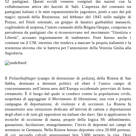
52 partigiani. Questi eccidi vennero compiuti dai nazisti con la
collaborazione attiva dei fascisti di Salò. L’asprezza del contrasto tra
partigiani italiani e le mire espansionistiche jugoslave, portò a uno dei più
tragici episodi della Resistenza: nel febbraio del 1945 nelle malghe di
Porzus, nel Friuli orientale, un gruppo di fanatici garibaldini massacrò,
cogliendolo di sorpresa, l’intero comando della Brigata Osoppo, composta in
prevalenza da partigiani che si riconoscevano nel movimento “Giustizia e
Libertà”, accusato ingiustamente di tradimento. Forti furono anche i
contrasti tra il CNL triestino che tendeva a marcare la propria italianità e la
resistenza slovena che si batteva per l’annessione della Venezia Giulia alla
Jugoslavia.
Il
Polizeihaftlager
(campo di detenzione di polizia), della Risiera di San
Sabba, destinato a detenuti politici ed ebrei
è l’unico campo di
concentramento nell’intera area dell’Europa occidentale provvisto di forno
crematorio. È il luogo dal quale si conduce contro la popolazione civile,
sospettata di appoggiare il Movimento di liberazione, una vera e propria
campagna di deportazione, di violenze e di uccisioni. La Risiera fu
innanzitutto una istituzione dedicata all’attività di cattura e deportazione
degli ebrei e di tutti gli oppositori sia italiani che slavi. Qui si applicarono le
tecniche di uccisione di massa, proprie della logica SS: abbattimento,
gassazione, fucilazione, strangolamento; l’invio di deportati nei campi di
sterminio in Germania. Nella Risiera furono deportate circa 20.000 persone,
di cui, secondo calcoli approssimati ben 5.000 persero la vita.
Oggi