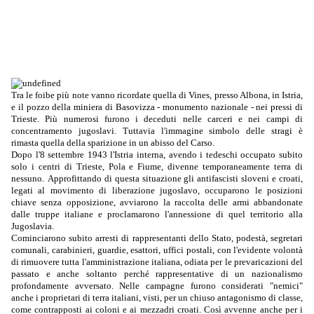
Tra le foibe più note vanno ricordate quella di Vines, presso Albona, in Istria,
e il pozzo della miniera di Basovizza - monumento nazionale - nei pressi di
Trieste. Più numerosi furono i deceduti nelle carceri e nei campi di
concentramento jugoslavi. Tuttavia l'immagine simbolo delle stragi è
rimasta quella della sparizione in un abisso del Carso.
Dopo l'8 settembre 1943 l'Istria interna, avendo i tedeschi occupato subito
solo i centri di Trieste, Pola e Fiume, divenne temporaneamente terra di
nessuno.
Approfittando di questa situazione gli antifascisti sloveni e croati,
legati al movimento di liberazione jugoslavo, occuparono le posizioni
chiave senza opposizione, avviarono la raccolta delle armi abbandonate
dalle truppe italiane e proclamarono l'annessione di quel territorio alla
Jugoslavia.
Cominciarono subito arresti di rappresentanti dello Stato, podestà, segretari
comunali, carabinieri, guardie, esattori, uffici postali, con l'evidente volontà
di rimuovere tutta l'amministrazione italiana, odiata per le prevaricazioni del
passato e anche soltanto perché rappresentative di un nazionalismo
profondamente avversato. Nelle campagne furono considerati "nemici"
anche i proprietari di terra italiani, visti, per un chiuso antagonismo di classe,
come contrapposti ai coloni e ai mezzadri croati. Così avvenne anche per i