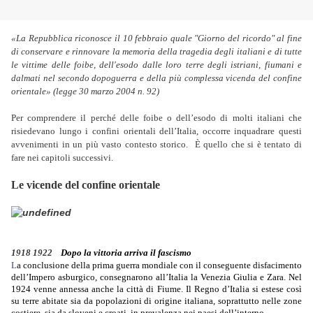
«La Repubblica riconosce il 10 febbraio quale "Giorno del ricordo" al fine
di conservare e rinnovare la memoria della tragedia degli italiani e di tutte
le vittime delle foibe, dell'esodo dalle loro terre degli istriani, fiumani e
dalmati nel secondo dopoguerra e della più complessa vicenda del confine
orientale» (legge 30 marzo 2004 n. 92)
Per comprendere il perché delle foibe o dell’esodo di molti italiani che
risiedevano lungo i confini orientali dell’Italia, occorre inquadrare questi
avvenimenti in un più vasto contesto storico.
È quello che si è tentato di
fare nei capitoli successivi.
Le vicende del confine orientale
1918 1922
Dopo la vittoria arriva il fascismo
L
a conclusione della prima guerra mondiale con il conseguente disfacimento
dell’Impero asburgico, consegnarono all’Italia la Venezia Giulia e Zara. Nel
1924 venne annessa anche la città di Fiume. Il Regno d’Italia si estese così
su terre abitate sia da popolazioni di origine italiana, soprattutto nelle zone
costiere, sia da sloveni e croati, in prevalenza nei paesi dell’interno.