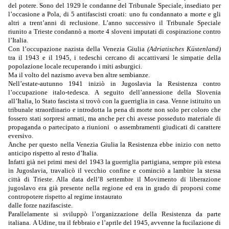
del potere. Sono del 1929 le condanne del Tribunale Speciale, insediato per
l’occasione a Pola, di 5 antifascisti croati: uno fu condannato a morte e gli
altri a trent’anni di reclusione. L’anno successivo il Tribunale Speciale
riunito a Trieste condannò a morte 4 sloveni imputati di cospirazione contro
l’Italia.
Con l’occupazione nazista della Venezia Giulia
(Adriatisches Küstenland)
tra il 1943 e il 1945, i tedeschi cercano di accattivarsi le simpatie della
popolazione locale recuperando i miti asburgici.
Ma il volto del nazismo aveva ben altre sembianze.
Nell’estate-autunno 1941 iniziò in Jugoslavia la Resistenza contro
l’occupazione italo-tedesca.
A seguito dell’annessione della Slovenia
all’Italia, lo Stato fascista si trovò con la guerriglia in casa. Venne istituito un
tribunale straordinario e introdotta la pena di morte non solo per coloro che
fossero stati sorpresi armati, ma anche per chi avesse posseduto materiale di
propaganda o partecipato a riunioni
o assembramenti giudicati di carattere
eversivo.
Anche per questo nella Venezia Giulia la Resistenza ebbe inizio con netto
anticipo rispetto al resto d’Italia.
Infatti già nei primi mesi del 1943 la guerriglia partigiana, sempre più estesa
in Jugoslavia, travalicò il vecchio confine e cominciò a lambire la stessa
città di Trieste. Alla data dell’8 settembre il Movimento di liberazione
jugoslavo era già presente nella regione ed era in grado di proporsi come
contropotere rispetto al regime instaurato
dalle forze nazifasciste.
Parallelamente si sviluppò l’organizzazione della Resistenza da parte
italiana.
A Udine, tra il febbraio e l’aprile del 1945, avvenne la fucilazione di