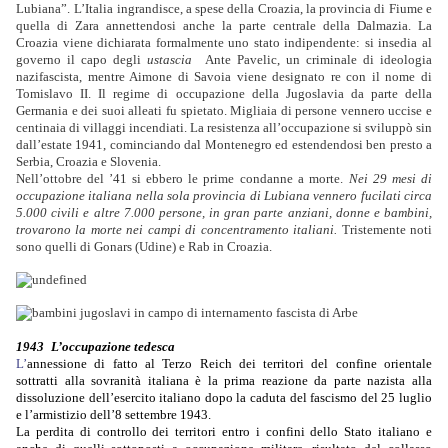
Lubiana”.
L’Italia ingrandisce, a spese della Croazia, la provincia di Fiume e
quella di Zara annettendosi anche la parte centrale della Dalmazia. La
Croazia viene dichiarata formalmente uno stato indipendente: si insedia al
governo il capo degli
ustascia
Ante Pavelic, un criminale di ideologia
nazifascista, mentre Aimone di Savoia viene designato re con il nome di
Tomislavo II. Il regime di occupazione della Jugoslavia da parte della
Germania e dei suoi alleati fu spietato. Migliaia di persone vennero uccise e
centinaia di villaggi incendiati. La resistenza all’occupazione si sviluppò sin
dall’estate 1941, cominciando dal Montenegro ed estendendosi ben presto a
Serbia, Croazia e Slovenia.
Nell’ottobre del ’41 si ebbero le prime condanne a morte.
Nei 29 mesi di
occupazione italiana nella sola provincia di Lubiana vennero fucilati circa
5.000 civili e altre 7.000 persone, in gran parte anziani, donne e bambini,
trovarono la morte nei campi di concentramento italiani.
Tristemente noti
sono quelli di Gonars (Udine) e Rab in Croazia.
1943
L’occupazione tedesca
L’
annessione di fatto al Terzo Reich dei territori del confine orientale
sottratti alla sovranità italiana è la prima reazione da parte nazista alla
dissoluzione dell’esercito italiano dopo la caduta del fascismo del 25 luglio
e l’armistizio dell’8 settembre 1943.
La perdita di controllo dei territori entro i confini dello Stato italiano e