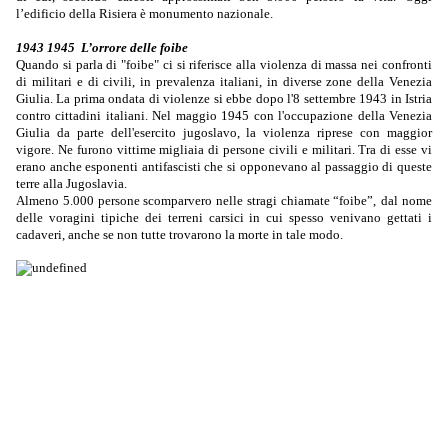
l’edificio della Risiera è monumento nazionale.
Fascismo
1943 1945 L’orrore delle foibe
Quando si parla di "foibe" ci si riferisce alla violenza di massa nei confronti
di militari e di civili, in prevalenza italiani, in diverse zone della Venezia
Giulia. La prima ondata di violenze si ebbe dopo l'8 settembre 1943 in Istria
contro cittadini italiani. Nel maggio 1945 con l'occupazione della Venezia
Giulia da parte dell'esercito jugoslavo, la violenza riprese con maggior
vigore. Ne furono vittime migliaia di persone civili e militari. Tra di esse vi
erano anche esponenti antifascisti che si opponevano al passaggio di queste
terre alla Jugoslavia.
Almeno 5.000 persone scomparvero nelle stragi chiamate “foibe”,
dal nome
delle voragini tipiche dei terreni carsici in cui spesso venivano gettati i
cadaveri, anche se non tutte trovarono la morte in tale modo.