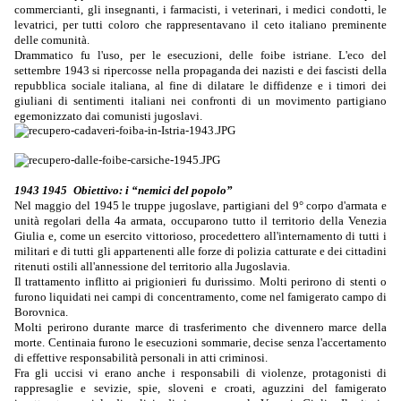
commercianti, gli insegnanti, i farmacisti, i veterinari, i medici condotti, le
levatrici, per tutti coloro che rappresentavano il ceto italiano preminente
delle comunità.
Drammatico fu l'uso, per le esecuzioni, delle foibe istriane. L'eco del
settembre 1943 si ripercosse nella propaganda dei nazisti e dei fascisti della
repubblica sociale italiana, al fine di dilatare le diffidenze e i timori dei
giuliani di sentimenti italiani nei confronti di un movimento partigiano
egemonizzato dai comunisti jugoslavi.
Zona A
1943 1945
Obiettivo: i “nemici del popolo”
Nel maggio del 1945 le truppe jugoslave, partigiani del 9° corpo d'armata e
unità regolari della 4a armata, occuparono tutto il territorio della Venezia
Giulia e, come un esercito vittorioso, procedettero all'internamento di tutti i
militari e di tutti gli appartenenti alle forze di polizia catturate e dei cittadini
ritenuti ostili all'annessione del territorio alla Jugoslavia.
Il trattamento inflitto ai prigionieri fu durissimo. Molti perirono di stenti o
furono liquidati nei campi di concentramento, come nel famigerato campo di
Borovnica.
Molti perirono durante marce di trasferimento che divennero marce della
morte. Centinaia furono le esecuzioni sommarie, decise senza l'accertamento
di effettive responsabilità personali in atti criminosi.
Fra gli uccisi vi erano anche i responsabili di violenze, protagonisti di
rappresaglie e sevizie, spie, sloveni e croati, aguzzini del famigerato