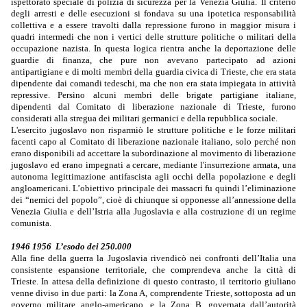
ispettorato speciale di polizia di sicurezza per la Venezia Giulia.
Il criterio
degli arresti e delle esecuzioni si fondava su una ipotetica responsabilità
collettiva e a essere travolti dalla repressione furono in maggior misura i
quadri intermedi che non i vertici delle strutture politiche o militari della
occupazione nazista. In questa logica rientra anche la deportazione delle
guardie di finanza, che pure non avevano partecipato ad azioni
antipartigiane e di molti membri della guardia civica di Trieste, che era stata
dipendente dai comandi tedeschi, ma che non era stata impiegata in attività
repressive. Persino alcuni membri delle brigate partigiane italiane,
dipendenti dal Comitato di liberazione nazionale di Trieste, furono
considerati alla stregua dei militari germanici e della repubblica sociale.
L'esercito jugoslavo non risparmiò le strutture politiche e le forze militari
facenti capo al Comitato di liberazione nazionale italiano
, solo perché non
erano disponibili ad accettare la subordinazione al movimento di liberazione
jugoslavo ed erano impegnati a cercare, mediante l'insurrezione armata, una
autonoma legittimazione antifascista agli occhi della popolazione e degli
angloamericani. L’obiettivo principale dei massacri fu quindi l’eliminazione
dei “nemici del popolo”, cioè di chiunque si opponesse all’annessione della
Venezia Giulia e dell’Istria alla Jugoslavia e alla costruzione di un regime
comunista.
1946 1956 L’esodo dei 250.000
Alla fine della guerra la Jugoslavia rivendicò nei confronti dell’Italia una
consistente espansione territoriale, che comprendeva anche la città di
Trieste. In attesa della definizione di questo contrasto, il territorio giuliano
venne diviso in due parti: la Zona A, comprendente Trieste, sottoposta ad un
governo militare anglo-americano, e la Zona B, governata dall’autorità