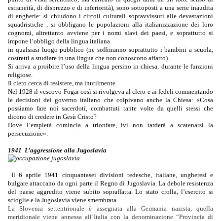
estraneità, di disprezzo e di inferiorità), sono sottoposti a una serie inaudita
di angherie: si chiudono i circoli culturali sopravvissuti alle devastazioni
squadristiche , si obbligano le popolazioni alla italianizzazione dei loro
cognomi, altrettanto avviene per i nomi slavi dei paesi, e soprattutto si
impone l’obbligo della lingua italiana
in qualsiasi luogo pubblico (ne soffriranno soprattutto i bambini a scuola,
costretti a studiare in una lingua che non conoscono affatto).
Si arriva a proibire l’uso della lingua persino in chiesa, durante le funzioni
religiose.
Il clero cerca di resistere, ma inutilmente.
Nel 1928 il vescovo Fogar così si rivolgeva al clero e ai fedeli commentando
le decisioni del governo italiano che colpivano anche la Chiesa: «Cosa
possiamo fare noi sacerdoti, combattuti tante volte da quelli stessi che
dicono di credere in Gesù Cristo?
Dove l’empietà comincia a trionfare, ivi non tarderà a scatenarsi la
persecuzione».
1941 L’aggressione alla Jugoslavia
Il 6 aprile 1941 cinquantasei divisioni tedesche, italiane, ungheresi e
bulgare attaccano da ogni parte il Regno di Jugoslavia. La debole resistenza
del paese aggredito viene subito sopraffatta. Lo stato crolla, l’esercito si
scioglie e la Jugoslavia viene smembrata.
La Slovenia settentrionale è assegnata alla Germania nazista, quella
meridionale viene annessa all’Italia con la denominazione “Provincia di