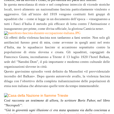
In questa mescolanza di etnie e nel complesso intreccio di vicende storiche
locali, trovò alimento un nazionalismo fascista particolarmente virulento e
aggressivo. Già all’inizio del 1919 vengono costituiti forti gruppi di
squadristi che – come si legge in un documento dell’epoca – «insegnarono a
tutti i Fasci d’Italia il metodo più efficace di lotta contro l’Antinazione e
inaugurarono per prime, come divisa ufficiale, la gloriosa Camicia nera».
Gli effetti della violenza fascista non tardarono a farsi sentire. Non solo gli
antifascisti furono presi di mira, come avvenne in quegli anni nel resto
d’Italia, ma le squadracce fasciste si accanirono soprattutto contro la
popolazione di etnia slovena e croata. Gli squadristi, capeggiati da
Francesco Giunta, incendiarono a Trieste il 13 luglio 1920 l’hotel Balkan,
sede del “Narodni Dom”, il più importante e moderno centro culturale delle
organizzazioni slovene in città.
Questo gravissimo episodio verrà definito da Mussolini «il provvidenziale
incendio del Balkan». Dopo questo autorevole avallo, la violenza fascista
dilaga con l’obiettivo della completa italianizzazione delle popolazioni di
etnia non italiana che abitavano quelle terre da tempo immemorabile.
Così racconta un testimone di allora, lo scrittore Boris Pahor, nel libro
“Necropoli”:
“Già in gioventù ogni illusione ci era stata spazzata via dalla coscienza a