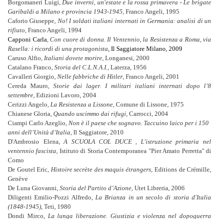
Borgomaneri Luigi,
Due inverni, un'estate e la rossa primavera
-
Le brigate
Garibaldi a Milano e provincia 1943-1945,
Franco Angeli, 1995
Caforio Giuseppe,
No! I soldati italiani internati in Germania: analisi di un
rifiuto
, Franco Angeli, 1994
Capponi Carla
, Con cuore di donna. Il Ventennio, la Resistenza a Roma, via
Rasella: i ricordi di una protagonista
, Il Saggiatore Milano, 2009
Caruso Alfio,
Italiani dovete morire
, Longanesi, 2000
Catalano Franco,
Storia del C.L.N.A.I.,
Laterza, 1956
Cavalleri Giorgio,
Nelle fabbriche di Hitler
, Franco Angeli, 2001
Cereda Mauro,
Storie dai lager. I militari italiani internati dopo l’8
settembre
, Edizioni Lavoro, 2004
Cerizzi Angelo
, La Resistenza a Lissone
, Comune di Lissone, 1975
Chianese Gloria,
Quando uscimmo dai rifugi
, Carrocci, 2004
Ciampi Carlo Azeglio
, Non è il paese che sognavo. Taccuino laico per i 150
anni dell’Unità d’Italia,
Il Saggiatore, 2010
D'Ambrosio
Elena
,
A SCUOLA COL DUCE , L'istruzione primaria nel
ventennio fascista,
Istituto di Storia Contemporanea "Pier Amato Perretta" di
Como
De Goutel Eric,
Histoire secrète des maquis étrangers
,
Editions de Crémille,
Genève
De Luna Giovanni,
Storia del Partito d’Azione
, Utet Libreria, 2006
Diligenti Emilio-Pozzi Alfredo,
La Brianza in un secolo di storia d'Italia
(1848-1945)
, Teti, 1980
Dondi Mirco,
La lunga liberazione. Giustizia e violenza nel dopoguerra