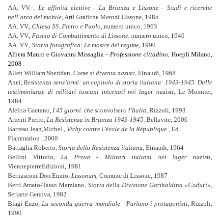
AA. VV. ,
Le affinità elettive - La Brianza e Lissone - Studi e ricerche
nell’area del mobile,
Arti Grafiche Meroni Lissone, 1985
AA. VV.,
Chiesa SS. Pietro e Paolo
, numero unico, 1963
AA. VV.,
Fascio di Combattimento di Lissone
, numero unico, 1940
AA. VV.,
Storia fotografica: Le mostre del regime
, 1990
Albera Mauro e Giovanni Missaglia –
Professione cittadino
,
Hoepli Milano,
2008
Allen William Sheridan,
Come si diventa nazisti
, Einaudi, 1968
Anei,
Resistenza senz’armi: un capitolo di storia italiana: 1943-1945. Dalle
testimonianze di militari toscani internati nei lager nazisti
, Le Monnier,
1984
Afeltra Gaetano,
I 45
giorni.
che sconvolsero l'Italia
, Rizzoli, 1993
Arienti Pietro,
La Resistenza in Brianza 1943-1945
, Bellavite, 2006
Barreau Jean,Michel ,
Vichy contre l’école de la République ,
Ed.
Flammarion , 2000
Battaglia Roberto,
Storia della Resistenza italiana
, Einaudi, 1964
Bellini Vittorio,
La Prova - Militari italiani nei lager nazisti
,
ViennepierreEdizioni, 1981
Bernasconi Don Ennio,
Lissonum
, Comune di Lissone, 1987
Berti Amato-Tasso Marziano,
Storia della Divisione Garibaldina «Coduri»
,
Seriarte Genova, 1982
Biagi Enzo,
La seconda guerra mondiale - Parlano i protagonisti
, Rizzoli,
1990