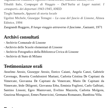
Tibaldi Italo,
Compagni di Viaggio – Dall’Italia ai Lager nazisti. I
«trasporti» dei deportati 1943-1945
, ANED
Tieghi Samuele,
Appunti di storia locale
Ugolini Michele, Giuseppe Terragni –
La casa del fascio di Lissone
, Alinea
Editrice, 1994
Zangrandi Ruggero,
Il lungo viaggio attraverso il fascismo
, Garzanti, 1971
Archivi consultati
:
-
Archivio Comunale di Lissone
- Archivio delle Scuole elementari di Lissone
-
Archivio Fotografico della Biblioteca Civica di Lissone
-
Archivio di Stato di Milano
Testimonianze orali
:
Anselmo Arosio, Giuseppe Arosio, Enrico Caiani,
Angela Canzi,
Gabriele
Cavenago,
Rosetta Confalonieri Mariani, Carlotta Cristina De Capitani da
Vimercate, Giovanna De Capitani da Vimercate, Mario De Capitani da
Vimercate, Iride Diligenti, Giovanna Erba, Erminia Foglieni, Carlo Galbiati,
Santino Lissoni, Egeo Mantovani, Evelino Mazzola, Carlotta Molgora,
Graziosa Monguzzi, Ermes Parravicini,
Germana Romanato, Bambina Villa.