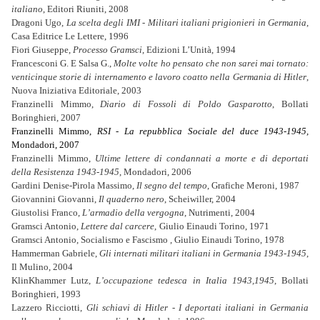
italiano
, Editori Riuniti, 2008
Dragoni Ugo,
La scelta degli IMI - Militari italiani prigionieri in Germania
,
Casa Editrice Le Lettere, 1996
Fiori Giuseppe,
Processo Gramsci
,
Edizioni L’Unità, 1994
Francesconi G. E Salsa G.,
Molte volte ho pensato che non sarei mai tornato:
venticinque storie di internamento e lavoro coatto nella Germania di Hitler
,
Nuova Iniziativa Editoriale, 2003
Franzinelli Mimmo,
Diario di Fossoli di Poldo Gasparotto
, Bollati
Boringhieri, 2007
Franzinelli Mimmo,
RSI - La repubblica Sociale del duce 1943-1945,
Mondadori, 2007
Franzinelli Mimmo,
Ultime lettere di condannati a morte e di deportati
della Resistenza 1943-1945
, Mondadori, 2006
Gardini Denise-Pirola Massimo,
Il segno del tempo
, Grafiche Meroni, 1987
Giovannini Giovanni,
Il quaderno nero
, Scheiwiller, 2004
Giustolisi Franco,
L’armadio della vergogna
, Nutrimenti, 2004
Gramsci Antonio,
Lettere dal carcere
,
Giulio Einaudi Torino, 1971
Gramsci Antonio, Socialismo e Fascismo , Giulio Einaudi Torino, 1978
Hammerman Gabriele,
Gli internati militari italiani in Germania 1943-1945
,
Il Mulino, 2004
KlinKhammer Lutz,
L’occupazione tedesca in Italia 1943,1945
, Bollati
Boringhieri, 1993
Lazzero Ricciotti,
Gli schiavi di Hitler - I deportati italiani in Germania