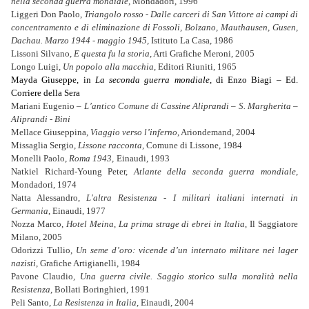
nella seconda guerra mondiale
, Mondadori, 1996
Liggeri Don Paolo,
Triangolo rosso
-
Dalle carceri di San Vittore ai campi di
concentramento e di eliminazione di Fossoli, Bolzano, Mauthausen, Gusen,
Dachau. Marzo 1944 - maggio 1945,
Istituto La Casa, 1986
Lissoni Silvano,
E questa fu la storia
, Arti Grafiche Meroni, 2005
Longo Luigi
, Un popolo alla macchia,
Editori Riuniti, 1965
Mayda Giuseppe, in
La seconda guerra mondiale,
di Enzo Biagi – Ed.
Corriere della Sera
Mariani Eugenio –
L’antico Comune di Cassine Aliprandi – S. Margherita –
Aliprandi - Bini
Mellace Giuseppina,
Viaggio verso l’inferno
, Ariondemand, 2004
Missaglia Sergio,
Lissone racconta
, Comune di Lissone, 1984
Monelli Paolo,
Roma 1943
,
Einaudi, 1993
Natkiel Richard-Young Peter,
Atlante della seconda guerra mondiale
,
Mondadori, 1974
Natta Alessandro,
L'altra Resistenza - I militari italiani internati in
Germania
, Einaudi, 1977
Nozza Marco,
Hotel Meina, La prima strage di ebrei in Italia
, Il Saggiatore
Milano, 2005
Odorizzi Tullio,
Un seme d’oro: vicende d’un internato militare nei lager
nazisti
, Grafiche Artigianelli, 1984
Pavone Claudio
, Una guerra civile. Saggio storico sulla moralità nella
Resistenza
, Bollati Boringhieri, 1991
Peli Santo,
La Resistenza in Italia
, Einaudi, 2004