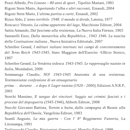
Pozzi Alfredo,
Pro Lissone – 80 anni di sport
, Tipolito Mariani, 1981
Rigoni Stern Mario,
Aspettando l’alba e altri racconti
,
Einaudi, 2004
Rigoni Stern Mario,
L'ultima partita a carte
,
Einaudi, 2002
Rizzo Aldo,
L’anno terribile. 1948: il mondo si divide
, Laterza, 1977
Roncacci Vittorio,
La calma apparente del lago
, Macchione Editore, 2004
Saitta Armando,
Dal fascismo alla resistenza
,
La Nuova Italia Firenze, 1965
Santarelli Enzo,
Dalla monarchia alla Repubblica , 1943 1946. La nascita
della Costituzione italiana ,
Nuova Iniziativa Editoriale, 2007
Schreiber Gerard,
I militari italiani internati nei campi di concentramento
del Terzo Reich 1943-1945
, Stato Maggiore dell'Esercito -Ufficio Storico,
1997
Schreiber Gerard,
La Vendetta tedesca 1943-1945. Le rappresaglie naziste in
Italia
, Mondadori, 2000
Sommaruga Claudio,
NO! 1943-1945 Anatomia di una resistenza.
Testimonianze confessione di un ottuagenario
prima … durante …e dopo il Lager nazista (1920 - 2000)
, Edizioni A.N.R.P.,
2001
Storchi Massimo,
Il sangue dei vincitori. Saggio sui crimini fascisti e i
processi del dopoguerra (1945-1946)
, Aliberti Editore, 2008
Stucchi Giovanni Battista,
Tornim a baita, dalla campagna di Russia alla
Repubblica dell'Ossola
, Vangelista Editore, 1983
Suardi Augusto,
La mia guerra - Con l' 8° Reggimento Fanteria
, La
Litostampa, 1991
Tagliasacchi Claudio,
Prigionieri dimenticati
, Marsilio Editori, 1999