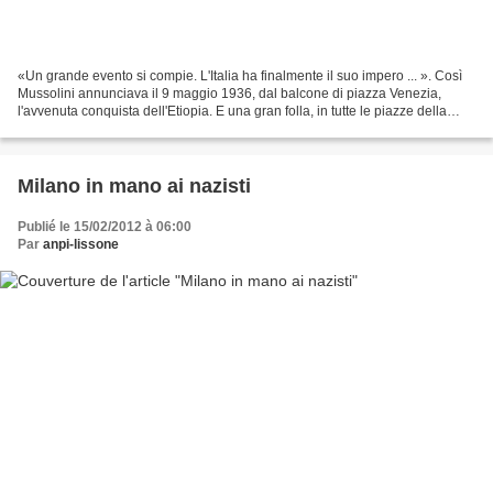
«Un grande evento si compie. L'Italia ha finalmente il suo impero ... ». Così
Mussolini annunciava il 9 maggio 1936, dal balcone di piazza Venezia,
l'avvenuta conquista dell'Etiopia. E una gran folla, in tutte le piazze della
penisola, aveva festeggiato...
Milano in mano ai nazisti
Publié le 15/02/2012 à 06:00
Par
anpi-lissone