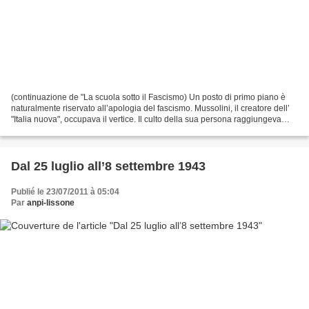
(continuazione de "La scuola sotto il Fascismo) Un posto di primo piano è
naturalmente riservato all’apologia del fascismo. Mussolini, il creatore dell’
"Italia nuova", occupava il vertice. Il culto della sua persona raggiungeva
livelli davvero impensabili...
Dal 25 luglio all’8 settembre 1943
Publié le 23/07/2011 à 05:04
Par
anpi-lissone