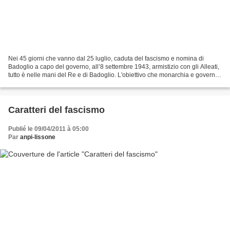
Nei 45 giorni che vanno dal 25 luglio, caduta del fascismo e nomina di
Badoglio a capo del governo, all’8 settembre 1943, armistizio con gli Alleati,
tutto è nelle mani del Re e di Badoglio. L'obiettivo che monarchia e governo
perseguono non ha nulla...
Caratteri del fascismo
Publié le 09/04/2011 à 05:00
Par
anpi-lissone