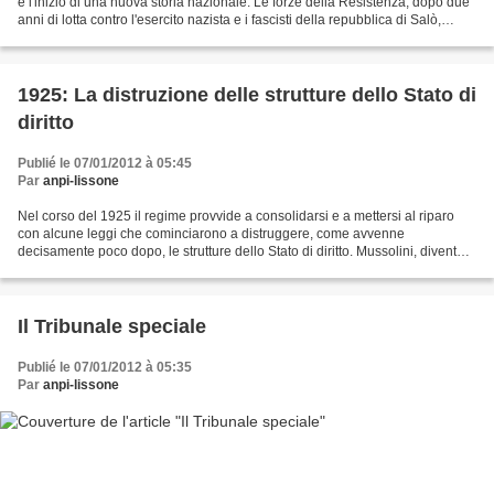
e l'inizio di una nuova storia nazionale. Le forze della Resistenza, dopo due
anni di lotta contro l'esercito nazista e i fascisti della repubblica di Salò,
avevano vinto....
1925: La distruzione delle strutture dello Stato di
diritto
Publié le 07/01/2012 à 05:45
Par
anpi-lissone
Nel corso del 1925 il regime provvide a consolidarsi e a mettersi al riparo
con alcune leggi che cominciarono a distruggere, come avvenne
decisamente poco dopo, le strutture dello Stato di diritto. Mussolini, diventato
Capo del Governo, assunse i poteri...
Il Tribunale speciale
Publié le 07/01/2012 à 05:35
Par
anpi-lissone