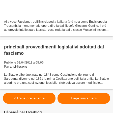
Alla voce Fascismo , dell'Enciclopedia italiana (più nota come Enciclopedia
Treccani), la monumentale opera diretta dal filosofo Giovanni Gentile, il più
autorevole intellettuale fascista, voce redatta dallo stesso Mussolini insieme
a Gentile (1875 –...
principali provvedimenti legislativi adottati dal
fascismo
Publié le 03/04/2011 à 05:00
Par
anpi-lissone
Lo Statuto albertino, nato nel 1848 come Costituzione del regno di
Sardegna, divenne nel 1861 la prima Costituzione dell’Italia unita. Lo Statuto
albertino era una costituzione flessibile, cioè poteva essere modificato
attraverso delle semplici leggi...
< Page précédente
Page suivante >
Hébergé par Overblog