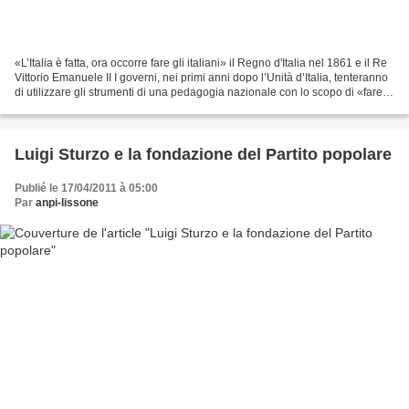
«L’Italia è fatta, ora occorre fare gli italiani» il Regno d'Italia nel 1861 e il Re
Vittorio Emanuele II I governi, nei primi anni dopo l’Unità d’Italia, tenteranno
di utilizzare gli strumenti di una pedagogia nazionale con lo scopo di «fare» i
nuovi...
Luigi Sturzo e la fondazione del Partito popolare
Publié le 17/04/2011 à 05:00
Par
anpi-lissone