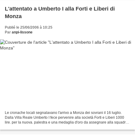
L'attentato a Umberto I alla Forti e Liberi di
Monza
Publié le 25/06/2006 à 10:25
Par
anpi-lissone
Le cronache locali segnalavano l'arrivo a Monza dei sovrani il 16 luglio.
Dalla Villa Reale Umberto I fece pervenire alla società Forti e Liberi 1000
lire. per la nuova. palestra e una medaglia d'oro da assegnare alla squadra
che si sarebbe distinta nel...