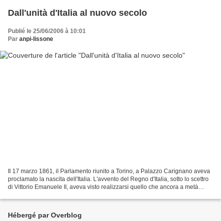
Dall'unità d'Italia al nuovo secolo
Publié le 25/06/2006 à 10:01
Par
anpi-lissone
Il 17 marzo 1861, il Parlamento riunito a Torino, a Palazzo Carignano aveva
proclamato la nascita dell'Italia. L'avvento del Regno d'Italia, sotto lo scettro
di Vittorio Emanuele II, aveva visto realizzarsi quello che ancora a metà
Ottocento sembrava...
Hébergé par Overblog