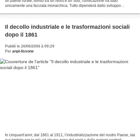
un paese rurale, diviso tra un Nord e un Sud, l'unificazione ha dato
unicamente una facciata monarchica. Tutto dipenderà dallo sviluppo
economico e dalle iniziative politiche....
Il decollo industriale e le trasformazioni sociali
dopo il 1861
Publié le 26/06/2006 à 09:29
Par
anpi-lissone
In cinquant’anni, dal 1861 al 1911, l’industrializzazione del nostro Paese, sia
pur limitata per lo più ad alcune zone del nord e delle regioni centrali,