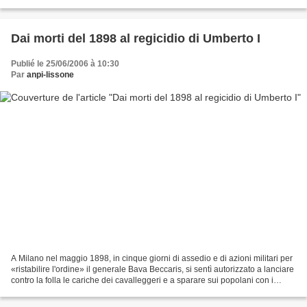
passaggi dall'agricoltura...
Dai morti del 1898 al regicidio di Umberto I
Publié le 25/06/2006 à 10:30
Par
anpi-lissone
A Milano nel maggio 1898, in cinque giorni di assedio e di azioni militari per
«ristabilire l'ordine» il generale Bava Beccaris, si sentì autorizzato a lanciare
contro la folla le cariche dei cavalleggeri e a sparare sui popolani con i
cannoni del III...