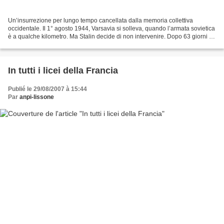
Un’insurrezione per lungo tempo cancellata dalla memoria collettiva
occidentale. Il 1° agosto 1944, Varsavia si solleva, quando l’armata sovietica
è a qualche kilometro. Ma Stalin decide di non intervenire. Dopo 63 giorni di
resistenza e 200.000 morti,...
In tutti i licei della Francia
Publié le 29/08/2007 à 15:44
Par
anpi-lissone