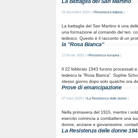
La battaglia del San Martino
03 décembre 2024 ( #
Resistenza italiana
)
La battaglia del San Martino è una del
una formazione al comando del ten. col. 
tedesco. Questo è il racconto di un pro
la "Rosa Bianca"
12 février 2025 ( #
Resistenza europea
)
Il 22 febbraio 1943 furono processati e
tedesco la "Rosa Bianca". Sophie Schol
stesso giorno dopo solo qualche ora dal
Prove di emancipazione
07 mars 2025 ( #
La Resistenza delle donne
)
Nella primavera del 1915, mentre i solda
esercito comincia a combattere una sua
donne, anziane e giovanissime, contadine
La Resistenza delle donne 194