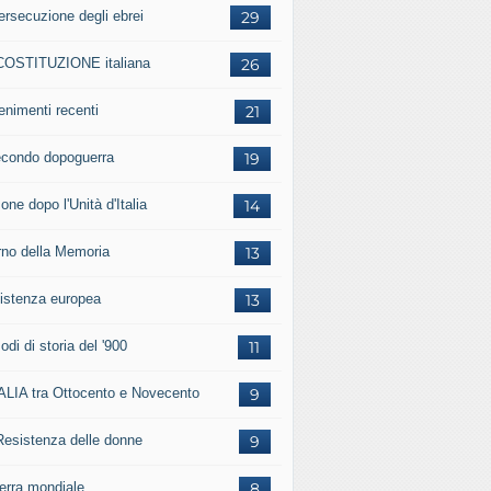
ersecuzione degli ebrei
29
COSTITUZIONE italiana
26
enimenti recenti
21
secondo dopoguerra
19
one dopo l'Unità d'Italia
14
rno della Memoria
13
istenza europea
13
odi di storia del '900
11
TALIA tra Ottocento e Novecento
9
Resistenza delle donne
9
uerra mondiale
8