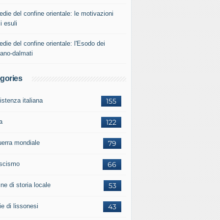
edie del confine orientale: le motivazioni
i esuli
edie del confine orientale: l'Esodo dei
iano-dalmati
gories
istenza italiana
155
a
122
guerra mondiale
79
ascismo
66
ne di storia locale
53
ie di lissonesi
43