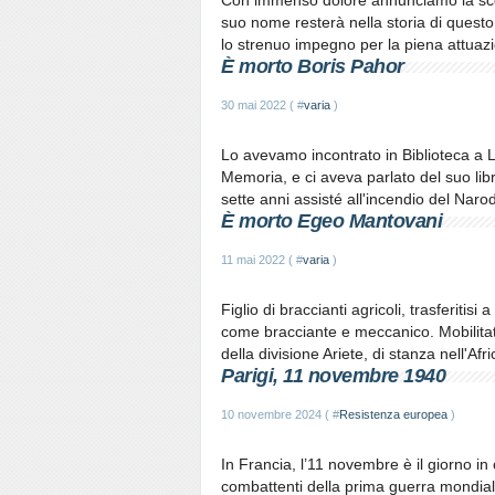
Con immenso dolore annunciamo la scom
suo nome resterà nella storia di quest
lo strenuo impegno per la piena attuazio
È morto Boris Pahor
30 mai 2022 ( #
varia
)
Lo avevamo incontrato in Biblioteca a 
Memoria, e ci aveva parlato del suo libr
sette anni assisté all'incendio del Naro
È morto Egeo Mantovani
11 mai 2022 ( #
varia
)
Figlio di braccianti agricoli, trasferitisi
come bracciante e meccanico. Mobilita
della divisione Ariete, di stanza nell'Afri
Parigi, 11 novembre 1940
10 novembre 2024 ( #
Resistenza europea
)
In Francia, l’11 novembre è il giorno in c
combattenti della prima guerra mondiale,