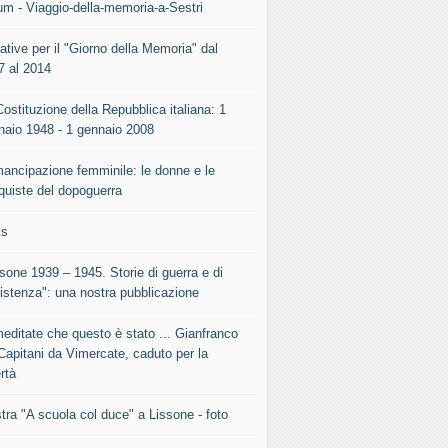
um - Viaggio-della-memoria-a-Sestri
iative per il "Giorno della Memoria" dal
7 al 2014
ostituzione della Repubblica italiana: 1
naio 1948 - 1 gennaio 2008
mancipazione femminile: le donne e le
quiste del dopoguerra
ks
sone 1939 – 1945. Storie di guerra e di
istenza": una nostra pubblicazione
meditate che questo è stato ... Gianfranco
Capitani da Vimercate, caduto per la
rtà
tra "A scuola col duce" a Lissone - foto