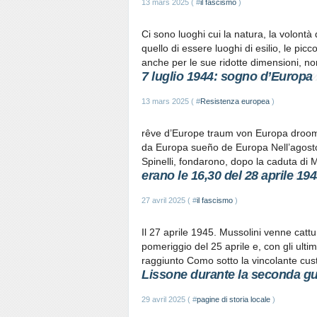
13 mars 2025 ( #
il fascismo
)
Ci sono luoghi cui la natura, la volontà 
quello di essere luoghi di esilio, le pic
anche per le sue ridotte dimensioni, non 
7 luglio 1944: sogno d’Europa
13 mars 2025 ( #
Resistenza europea
)
rêve d’Europe traum von Europa droo
da Europa sueño de Europa Nell’agosto 19
Spinelli, fondarono, dopo la caduta di M
erano le 16,30 del 28 aprile 1945
27 avril 2025 ( #
il fascismo
)
Il 27 aprile 1945. Mussolini venne ca
pomeriggio del 25 aprile e, con gli ultim
raggiunto Como sotto la vincolante custo
Lissone durante la seconda gu
29 avril 2025 ( #
pagine di storia locale
)