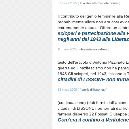
07 mars 2025 ( #
La Resistenza delle donne
)
Il contributo del genio femminile alla R
probabilmente allora non era così evid
estremamente attuale. Offrire un contri
scioperi e partecipazione alla 
negli anni dal 1943 alla Libera
11 mars 2025 ( #
Resistenza italiana
)
testo dell'articolo di Antonio Pizzinato 
guerra ed il nazifascismo non ha par
1943 Gli scioperi, nel 1943, iniziano a T
cittadini di LISSONE non tornat
13 mars 2008 ( #
storie di lissonesi
)
(continuazione) (dati forniti dall’Union
cittadini di LISSONE non tornati dal fr
fanteria disperso 22 Fossati Giuseppe 16
Com'era il confino a Ventotene