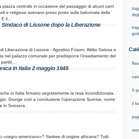
ella piazza centrale in occasione del passaggio di alcuni carri
trag
ivili e religiose avevano preso posto sulla balconata della
degl
 il...
o Sindaco di Lissone dopo la Liberazione
trag
giul
Caté
di Liberazione di Lissone - Agostino Frisoni, Attilio Gelosa e
ata nel palazzo comunale per predisporre l'insediamento del
artiti,...
Res
esca in Italia 2 maggio 1945
vari
II 
esche in Italia firmano segretamente la resa incondizionata,
gio. Giunge così a conclusione l'operazione Sunrise, nome
il f
e in Svizzera...
pagi
stor
no «negro-americano»? Yankee di origine africana? Tutti