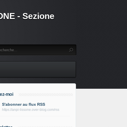
SSONE - Sezione
ez-moi
S'abonner au flux RSS
https://anpi-lissone.over-blog.com/rss