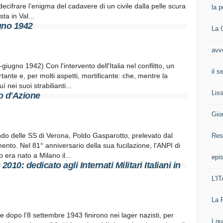
 decifrare l’enigma del cadavere di un civile dalla pelle scura
la p
ta in Val...
gno 1942
La 
avv
iugno 1942) Con l'intervento dell'Italia nel conflitto, un
il 
ante e, per molti aspetti, mortificante: che, mentre la
nei suoi strabilianti...
Liss
o d'Azione
Gio
do delle SS di Verona, Poldo Gasparotto, prelevato dal
Res
ento. Nel 81° anniversario della sua fucilazione, l'ANPI di
 era nato a Milano il...
epis
010: dedicato agli Internati Militari Italiani in
L'I
La 
che dopo l’8 settembre 1943 finirono nei lager nazisti, per
I g