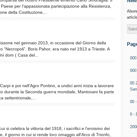
parsa del nostro Presidente emerito Carlo Smuraglia. Il
News
o Paese per l'appassionata partecipazione alla Resistenza,
Abonn
ne della Costituzione,...
articl
Lissone nel gennaio 2013, in occasione del Giorno della
Pag
o “Necropoli”. Boris Pahor, era nato nel 1913 a Trieste. A
dni dom ( Casa del...
000
00
00 
 a Carpi e poi nell'Agro Pontino, a undici anni inizia a lavorare
San
to durante la Seconda guerra mondiale, Mantovani fa parte
ca settentrionale,...
00 
0 - 
200
ui si celebra la vittoria del 1918, i sacrifici e l’eroismo dei
 il giorno in cui si rende loro omaggio all’Arco di Trionfo,