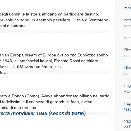
most
degli uomini e la storia affidano un particolare destino,
cole isole ne sono un esempio peculiare. L’isola di Ventotene,
nota
si è sottratta...
argo
ras
Rice
m van Europa dream of Europe όνειρο της Ευρώπης sonho
num
43, gli antifascisti italiani, Ernesto Rossi ed Altiero
ussolini, il Movimento federalista...
Rice
 ...
num
tra
FOI
tturato a Dongo (Como). Aveva abbandonato Milano nel tardo
i fedelissimi e il codazzo di gerarchi in fuga, aveva
trag
dia di una trentina...
fasc
erra mondiale: 1945 (seconda parte)
trag
del