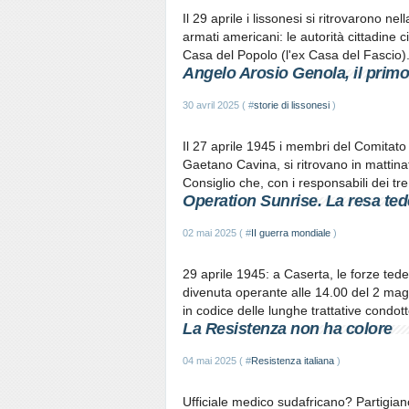
Il 29 aprile i lissonesi si ritrovarono n
armati americani: le autorità cittadine c
Casa del Popolo (l'ex Casa del Fascio). E
Angelo Arosio Genola, il prim
30 avril 2025 ( #
storie di lissonesi
)
Il 27 aprile 1945 i membri del Comitato 
Gaetano Cavina, si ritrovano in mattin
Consiglio che, con i responsabili dei tre p
Operation Sunrise. La resa ted
02 mai 2025 ( #
II guerra mondiale
)
29 aprile 1945: a Caserta, le forze ted
divenuta operante alle 14.00 del 2 mag
in codice delle lunghe trattative condott
La Resistenza non ha colore
04 mai 2025 ( #
Resistenza italiana
)
Ufficiale medico sudafricano? Partigia