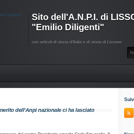
Sito dell'A.N.P.I. di LI
"Emilio Diligenti"
con articoli di storia d'Italia e di storia di Lissone
Suiv
erito dell’Anpi nazionale ci ha lasciato