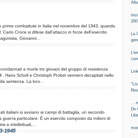
Alb
iniz
200
le prime combattute in Italia nel novembre del 1943, quando
Carlo Croce si difese dall’attacco in forze dell’esercito
La C
tagonista, Giovanni...
gen
L'e
con
 condannati a morte tre giovani del gruppo di resistenza
Lin
l , Hans Scholl e Christoph Probst vennero decapitati nello
la sentenza. La loro...
"Lis
Res
... 
De 
ti italiani si avviano ai campi di battaglia, un secondo
Libe
 guerra particolare. È un esercito composto da milioni di
 e intellettuali,...
mos
3-1945