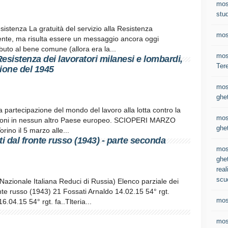
mos
stud
esistenza La gratuità del servizio alla Resistenza
mos
ente, ma risulta essere un messaggio ancora oggi
buto al bene comune (allora era la...
most
Resistenza dei lavoratori milanesi e lombardi,
Ter
zione del 1945
mos
ghet
La partecipazione del mondo del lavoro alla lotta contro la
mos
agoni in nessun altro Paese europeo. SCIOPERI MARZO
ghet
orino il 5 marzo alle...
i dal fronte russo (1943) - parte seconda
mos
ghet
real
scu
e Nazionale Italiana Reduci di Russia) Elenco parziale dei
onte russo (1943) 21 Fossati Arnaldo 14.02.15 54° rgt.
mos
.04.15 54° rgt. fa..Tlteria...
mos