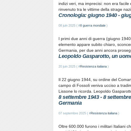
indizi veri, ma imprecisi: non era facile
rinvenuto tra le vittime della strage nazis
Cronologia: giugno 1940 - giu
08 juin 2025 ( #
II guerra mondiale
)
I primi due anni di guerra (giugno 1940-g
elemento appare subito chiaro, sconcert
Germania, per due anni ancora proseguì 
Leopoldo Gasparotto, un uom
20 juin 2025 ( #
Resistenza italiana
)
Il 22 giugno 1944, su ordine del Coman
campo di Fossoli veniva ucciso a tradim
Lissone lo ricorda. Leopoldo Gasparotto
8 settembre 1943 - 8 settembre 2
Germania
07 septembre 2025 ( #
Resistenza italiana
)
Oltre 600.000 furono i militari Italiani 