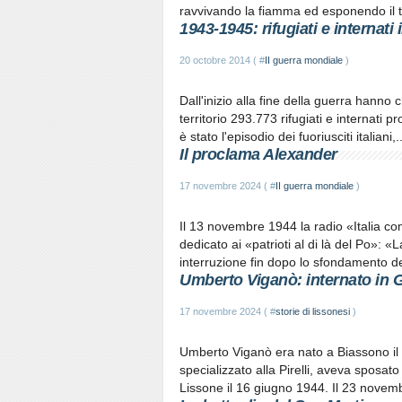
ravvivando la fiamma ed esponendo il tr
1943-1945: rifugiati e internati 
20 octobre 2014 ( #
II guerra mondiale
)
Dall'inizio alla fine della guerra hanno c
territorio 293.773 rifugiati e internati p
è stato l'episodio dei fuoriusciti italiani,..
Il proclama Alexander
17 novembre 2024 ( #
II guerra mondiale
)
Il 13 novembre 1944 la radio «Italia c
dedicato ai «patrioti al di là del Po»: 
interruzione fin dopo lo sfondamento del
Umberto Viganò: internato in 
17 novembre 2024 ( #
storie di lissonesi
)
Umberto Viganò era nato a Biassono il 
specializzato alla Pirelli, aveva sposato 
Lissone il 16 giugno 1944. Il 23 novemb