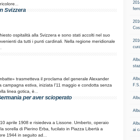
201
icolore...
ferr
in Svizzera
201
Cos
hiesto ospitalità alla Svizzera e sono stati accolti nel suo
201
rovenienti da tutti i punti cardinali. Nella regione meridionale
cur
.
Alb
staz
Alb
ombatte» trasmetteva il proclama del generale Alexander
F.S
«La campagna estiva, iniziata l'11 maggio e condotta senza
la linea gotica, è...
Germania per aver scioperato
Alb
Albu
10 aprile 1908 e risiedeva a Lissone. Umberto, operaio
Alb
la sorella di Pierino Erba, fucilato in Piazza Libertà a
ai c
re 1944 in seguito ad...