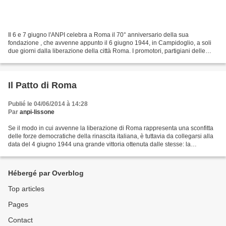
Il 6 e 7 giugno l'ANPI celebra a Roma il 70° anniversario della sua
fondazione , che avvenne appunto il 6 giugno 1944, in Campidoglio, a soli
due giorni dalla liberazione della città Roma. I promotori, partigiani delle
formazioni cittadine e delle brigate...
Il Patto di Roma
Publié le 04/06/2014 à 14:28
Par
anpi-lissone
Se il modo in cui avvenne la liberazione di Roma rappresenta una sconfitta
delle forze democratiche della rinascita italiana, è tuttavia da collegarsi alla
data del 4 giugno 1944 una grande vittoria ottenuta dalle stesse: la
fondazione del grande organismo...
Hébergé par Overblog
Top articles
Pages
Contact