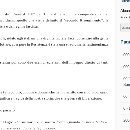
News
Abonn
ostro Paese il 150° dell’Unità d’Italia, unità conquistata con il
articl
icordiamo quello che viene definito il “secondo Risorgimento”: la
sta e dal regime fascista.
i, ridato agli italiani una dignità morale, facendo sentire alla gente
Pag
 lottare, così pure la Resistenza è stata una straordinaria testimonianza
000
istenza poi sono due esempi eclatanti dell’impegno diretto di tanti
00
00 
San
e tutti coloro, uomini e donne, che hanno scritto con il loro coraggio
00 
ifica e tragica della nostra storia, che è la guerra di Liberazione.
0 - 
ro passato.
200
tor Hugo:
«La memoria è la nostra forza. Quando la notte tenta di
e come si accendono delle fiaccole»
.