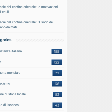
edie del confine orientale: le motivazioni
i esuli
edie del confine orientale: l'Esodo dei
iano-dalmati
gories
istenza italiana
155
a
122
guerra mondiale
79
ascismo
66
ne di storia locale
53
ie di lissonesi
43