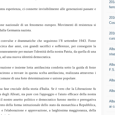
201
ferr
stra esperienza, ci connette invisibilmente alle generazioni passate e
201
Cos
zione nazionale di un fenomeno europeo. Movimenti di resistenza si
 dalla Germania nazista.
201
cur
e convulse e drammatiche che seguirono l’8 settembre 1943. Forze
circa due anni, con grandi sacrifici e sofferenze, per conseguire la
Alb
raneamente per mutare l'identità della nostra Patria, da quella di una
staz
a, ad una nuova identità democratica.
Alb
erazione e insieme lotta antifascista condotta sotto la guida di forze
F.S
cirono a trovare in questa scelta antifascista, realizzata attraverso i
 comune di una forte determinazione e unione popolare.
Alb
a fase cruciale della storia d'Italia. Se è vero che la Liberazione fu
Albu
a degli Alleati, sia pure con l'appoggio e l'aiuto efficace della nostra
er il nostro assetto politico e democratico furono merito e prerogativa
Alb
ento della forma istituzionale dello stato da monarchia a Repubblica,
ai c
e l'elaborazione e approvazione, a larghissima maggioranza, della