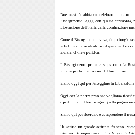
Due mesi fa abbiamo celebrato in tutto il n
Risorgimento; oggi, con questa cerimonia, r
Liberazione dell’Italia dalla dominazione nazi
Come il Risorgimento aveva, dopo lunghi secol
la bellezza di un ideale per il quale si doveva
morale, civile e politica.
Il Risorgimento prima e, soprattutto, la Res
italiani per la costruzione del loro futuro.
Siamo oggi qui per festeggiare la Liberazione
Oggi con la nostra presenza vogliamo ricordar
e perfino con il loro sangue quella pagina magn
Siamo qui per ricordare e comprendere il nost
Ha scritto un grande scrittore francese, vic
ritornare, bisogna riaccendere le grandi dat