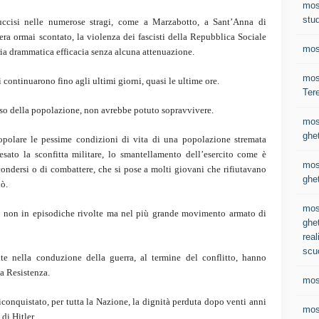
mos
stud
 uccisi nelle numerose stragi, come a Marzabotto, a Sant’Anna di
ra ormai scontato, la violenza dei fascisti della Repubblica Sociale
mos
pria drammatica efficacia senza alcuna attenuazione.
most
ni continuarono fino agli ultimi giorni, quasi le ultime ore.
Ter
uso della popolazione, non avrebbe potuto sopravvivere.
mos
ghet
polare le pessime condizioni di vita di una popolazione stremata
sato la sconfitta militare, lo smantellamento dell’esercito come è
mos
scondersi o di combattere, che si pose a molti giovani che rifiutavano
ghet
lò.
mos
o non in episodiche rivolte ma nel più grande movimento armato di
ghet
real
scu
te nella conduzione della guerra, al termine del conflitto, hanno
la Resistenza.
mos
iconquistato, per tutta la Nazione, la dignità perduta dopo venti anni
mos
 di Hitler.