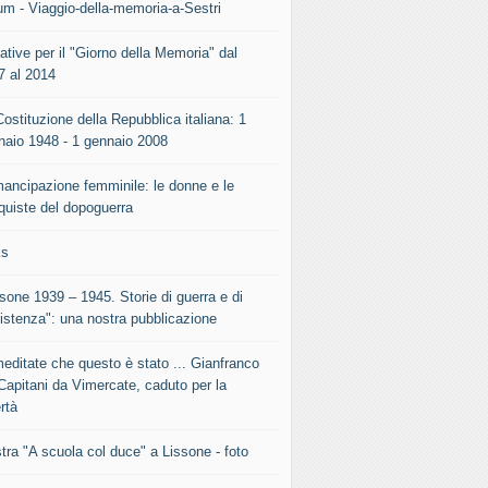
um - Viaggio-della-memoria-a-Sestri
iative per il "Giorno della Memoria" dal
7 al 2014
ostituzione della Repubblica italiana: 1
naio 1948 - 1 gennaio 2008
mancipazione femminile: le donne e le
quiste del dopoguerra
ks
sone 1939 – 1945. Storie di guerra e di
istenza": una nostra pubblicazione
meditate che questo è stato ... Gianfranco
Capitani da Vimercate, caduto per la
rtà
tra "A scuola col duce" a Lissone - foto