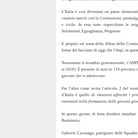
L’Italia è così diventata un paese democrat
vennero sanciti con la Costituzione, promulg
e civile. In essa sono rispecchiate le esi
Solidarietà, Eguaglianza, Progresso.
E proprio sul tema della difesa della Costit
forme del fascismo di oggi che l'Anpi, in questi
Nonostante il ricambio generazionale, l’ANPI 
al 2010). È presente in tutte le 110 province
giovani che vi aderiscono.
Fra l’altro come recita l’articolo 2 del nos
d’Italia è quello di «
battersi affinché i pr
essenziali nella formazione delle giovani gen
In questo giorno di festa desidero mandare 
Resistenza:
Gabriele Cavenago, partigiano delle Squadre 