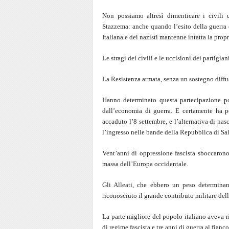
Non possiamo altresì dimenticare i civili
Stazzema: anche quando l’esito della guerra e
Italiana e dei nazisti mantenne intatta la pro
Le stragi dei civili e le uccisioni dei partigia
La Resistenza armata, senza un sostegno diff
Hanno determinato questa partecipazione po
dall’economia di guerra. E certamente ha pe
accaduto l’8 settembre, e l’alternativa di na
l’ingresso nelle bande della Repubblica di Sa
Vent’anni di oppressione fascista sboccaron
massa dell’Europa occidentale.
Gli Alleati, che ebbero un peso determinan
riconosciuto il grande contributo militare del
La parte migliore del popolo italiano aveva r
di regime fascista e tre anni di guerra al fianco