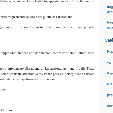
fetta partigiana, a Oreste Ballabio, appartenente al Corpo Italiano di
trag
degl
rsero tragicamente la vita nella guerra di Liberazione.
trag
ger nazisti. I loro nomi sono incisi sui monumenti sui quali poco fa
giul
Caté
Res
a rappresenta un bene che dobbiamo a coloro che hanno lottato nella
vari
ono attivamente alla guerra di Liberazione, nei ranghi delle Forze
II 
 semplicemente attuando la resistenza passiva, perseguivano l’ideale
profondamente rispettosa dei diritti umani.
il f
dine.
pagi
stor
 Pellizzoni