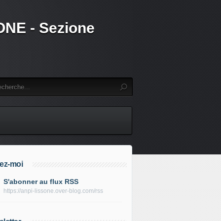
SSONE - Sezione
ez-moi
S'abonner au flux RSS
https://anpi-lissone.over-blog.com/rss