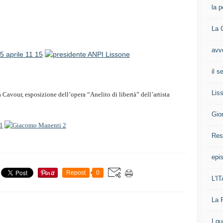
la p
La 
avv
il 
Liss
 Cavour, esposizione dell’opera “Anelito di libertà” dell’artista
Gio
Res
epis
Repost
0
L'I
La 
I g