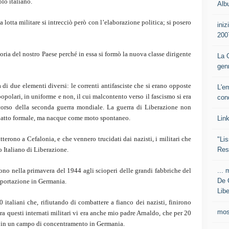
lo italiano.
Alb
 lotta militare si intrecciò però con l’elaborazione politica; si posero
iniz
200
oria del nostro Paese perché in essa si formò la nuova classe dirigente
La C
gen
 di due elementi diversi: le correnti antifasciste che si erano opposte
L'e
popolari, in uniforme e non, il cui malcontento verso il fascismo si era
con
orso della seconda guerra mondiale. La guerra di Liberazione non
n atto formale, ma nacque come moto spontaneo.
Lin
tterono a Cefalonia, e che vennero trucidati dai nazisti, i militari che
"Lis
Res
 Italiano di Liberazione.
... 
rono nella primavera del 1944 agli scioperi delle grandi fabbriche del
De 
deportazione in Germania.
Libe
 italiani che, rifiutando di combattere a fianco dei nazisti, finirono
mos
 Tra questi internati militari vi era anche mio padre Arnaldo, che per 20
o in un campo di concentramento in Germania.