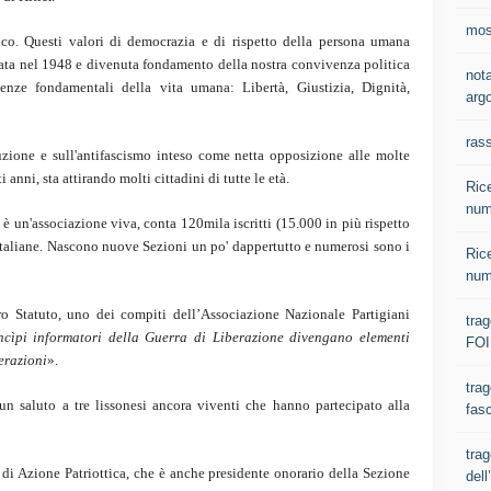
most
ico. Questi valori di democrazia e di rispetto della persona umana
ata nel 1948 e divenuta fondamento della nostra convivenza politica
nota
genze fondamentali della vita umana: Libertà, Giustizia, Dignità,
argo
ras
uzione e sull'antifascismo inteso come netta opposizione alle molte
 anni, sta attirando molti cittadini di tutte le età.
Rice
num
è un'associazione viva, conta 120mila iscritti (15.000 in più rispetto
 italiane. Nascono nuove Sezioni un po' dappertutto e numerosi sono i
Rice
num
tro Statuto, uno dei compiti dell’Associazione Nazionale Partigiani
tra
incìpi informatori della Guerra di Liberazione divengano elementi
FOI
erazioni
».
trag
un saluto a tre lissonesi ancora viventi che hanno partecipato alla
fasc
trag
di Azione Patriottica, che è anche presidente onorario della Sezione
del