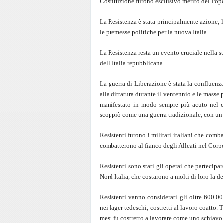
Costituzione furono esclusivo merito del Popo
La Resistenza è stata principalmente azione; la
le premesse politiche per la nuova Italia.
La Resistenza resta un evento cruciale nella st
dell’Italia repubblicana.
La guerra di Liberazione è stata la confluenza
alla dittatura durante il ventennio e le masse 
manifestato in modo sempre più acuto nel c
scoppiò come una guerra tradizionale, con u
Resistenti furono i militari italiani che comba
combatterono al fianco degli Alleati nel Corpo
Resistenti sono stati gli operai che partecipa
Nord Italia, che costarono a molti di loro la 
Resistenti vanno considerati gli oltre 600.000
nei lager tedeschi, costretti al lavoro coatto.
mesi fu costretto a lavorare come uno schiav