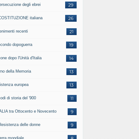
ersecuzione degli ebrei
29
COSTITUZIONE italiana
26
enimenti recenti
21
secondo dopoguerra
19
one dopo l'Unità d'Italia
14
rno della Memoria
13
istenza europea
13
odi di storia del '900
11
TALIA tra Ottocento e Novecento
9
Resistenza delle donne
9
uerra mondiale
8