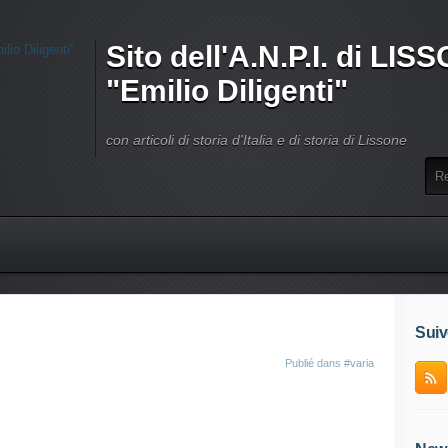
Sito dell'A.N.P.I. di LI
"Emilio Diligenti"
con articoli di storia d'Italia e di storia di Lissone
Suiv
Publié dans
#varia