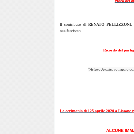
video del d
Il contributo di
RENATO PELLIZZONI
,
nazifascismo
Ricordo del part
"
Arturo Arosio: io muoio con
La cerimonia del 25 aprile 2020 a Lissone (
ALCUNE IMMA