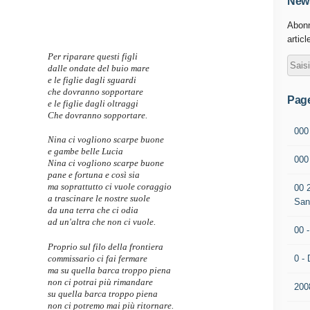
News
Abonn
articl
Per riparare questi figli
dalle ondate del buio mare
e le figlie dagli sguardi
che dovranno sopportare
Pag
e le figlie dagli oltraggi
Che dovranno sopportare.
000
Nina ci vogliono scarpe buone
e gambe belle Lucia
00
Nina ci vogliono scarpe buone
pane e fortuna e così sia
ma soprattutto ci vuole coraggio
00 
a trascinare le nostre suole
San
da una terra che ci odia
ad un'altra che non ci vuole.
00 
Proprio sul filo della frontiera
0 - 
commissario ci fai fermare
ma su quella barca troppo piena
non ci potrai più rimandare
200
su quella barca troppo piena
non ci potremo mai più ritornare.