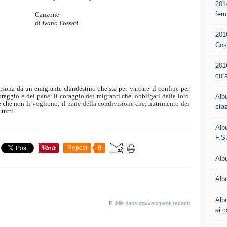
201
ferr
Canzone
di
Ivano
Fossati
201
Cos
201
cur
e
rs
ona da un emigrante clande
s
t
i
n
o c
he sta per
va
r
ca
r
e
i
l confine per
o
raggi
o
e del
pane: i
l
co
ragg
io de
i
m
i
gr
ant
i ch
e
,
o
bb
liga
t
i
dal
l
a
l
oro
Alb
e che n
o
n li
vogliono;
i
l pane della c
ondi
v
is
i
one che
,
n
ut
r
im
e
nto dei
staz
 tutt
i
.
Alb
F.S
Repost
0
Alb
Albu
Alb
Publié dans
#avvenimenti recenti
ai c