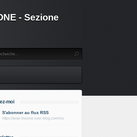
SSONE - Sezione
ez-moi
S'abonner au flux RSS
https://anpi-lissone.over-blog.com/rss