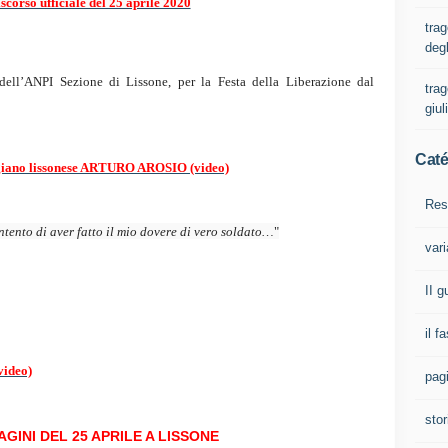
iscorso ufficiale del 25 aprile 2020
trag
degl
 dell’ANPI Sezione di Lissone, per la Festa della Liberazione dal
trag
giul
Caté
igiano lissonese ARTURO AROSIO (video)
Res
tento di aver fatto il mio dovere di vero soldato…
"
vari
II 
il f
video)
pagi
stor
GINI DEL 25 APRILE A LISSONE