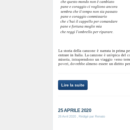
che questo mondo non è cambiato
pane e coraggio
ci
vogliono ancora
sembra che il tempo non sia passato
pane e coraggio commissario
che
c'
hai il cappello per comandare
pane e fortuna moglie mia
che reggi l'ombrello per riparare.
La
s
tor
i
a de
l
la canz
o
n
e
è
narrata in prima p
entrare
in
I
tali
a.
La canz
o
n
e
è
un
'
epic
a
del
c
mi
se
r
ia
,
intrap
rend
ono
un
vi
aggi
o
v
er
so
t
e
rr
p
o
v
eri, do
v
r
eb
be al
m
e
n
o
es
s
er
e
un diritt
o
per
Lire la suite
25 APRILE 2020
26 Avril 2020
, Rédigé par Renato