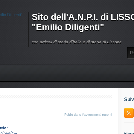
Sito dell'A.N.P.I. di LI
"Emilio Diligenti"
con articoli di storia d'Italia e di storia di Lissone
Suiv
Publié dans
#avvenimenti recenti
uole /
ci
vuole ...