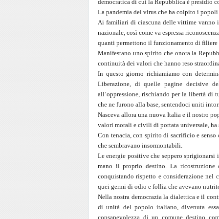
democratica di cui la Repubblica è presidio c
La pandemia del virus che ha colpito i popoli 
Ai familiari di ciascuna delle vittime vanno 
nazionale, così come va espressa riconoscenza a
quanti permettono il funzionamento di filiere p
Manifestano uno spirito che onora la Repubbli
continuità dei valori che hanno reso straordina
In questo giorno richiamiamo con determinaz
Liberazione, di quelle pagine decisive del
all’oppressione, rischiando per la libertà di tu
che ne furono alla base, sentendoci uniti intor
Nasceva allora una nuova Italia e il nostro po
valori morali e civili di portata universale, ha
Con tenacia, con spirito di sacrificio e senso
che sembravano insormontabili.
Le energie positive che seppero sprigionarsi i
mano il proprio destino. La ricostruzione
conquistando rispetto e considerazione nel co
quei germi di odio e follia che avevano nutrito
Nella nostra democrazia la dialettica e il con
di unità del popolo italiano, divenuta essa
consapevolezza di un comune destino come u