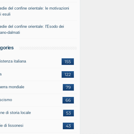
edie del confine orientale: le motivazioni
i esuli
edie del confine orientale: l'Esodo dei
iano-dalmati
gories
istenza italiana
155
a
122
guerra mondiale
79
ascismo
66
ne di storia locale
53
ie di lissonesi
43