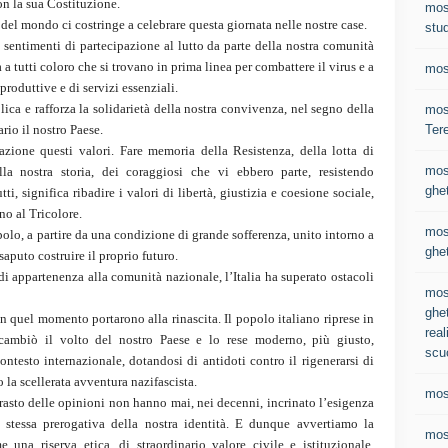
on la sua Costituzione.
mos
del mondo ci costringe a celebrare questa giornata nelle nostre case.
stud
i sentimenti di partecipazione al lutto da parte della nostra comunità
 tutti coloro che si trovano in prima linea per combattere il virus e a
mos
roduttive e di servizi essenziali.
ca e rafforza la solidarietà della nostra convivenza, nel segno della
most
Ter
rio il nostro Paese.
ione questi valori. Fare memoria della Resistenza, della lotta di
mos
la nostra storia, dei coraggiosi che vi ebbero parte, resistendo
ghet
tti, significa ribadire i valori di libertà, giustizia e coesione sociale,
no al Tricolore.
mos
polo, a partire da una condizione di grande sofferenza, unito intorno a
ghet
 saputo costruire il proprio futuro.
 di appartenenza alla comunità nazionale, l’Italia ha superato ostacoli
mos
ghet
n quel momento portarono alla rinascita. Il popolo italiano riprese in
real
 cambiò il volto del nostro Paese e lo rese moderno, più giusto,
scu
ntesto internazionale, dotandosi di antidoti contro il rigenerarsi di
 la scellerata avventura nazifascista.
mos
trasto delle opinioni non hanno mai, nei decenni, incrinato l’esigenza
 stessa prerogativa della nostra identità. E dunque avvertiamo la
mos
na riserva etica, di straordinario valore civile e istituzionale.