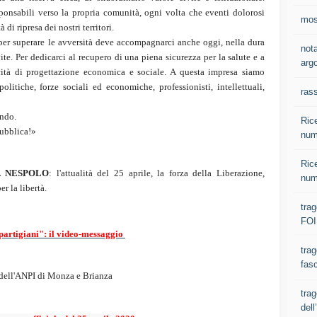
sponsabili verso la propria comunità, ogni volta che eventi dolorosi
most
di ripresa dei nostri territori.
saper superare le avversità deve accompagnarci anche oggi, nella dura
nota
te. Per dedicarci al recupero di una piena sicurezza per la salute e a
argo
cità di progettazione economica e sociale. A questa impresa siamo
 politiche, forze sociali ed economiche, professionisti, intellettuali,
ras
ando.
Rice
pubblica!»
num
Rice
 NESPOLO
:
l'attualità del 25 aprile, la forza della Liberazione,
num
r la libertà.
tra
FOI
partigiani": il video-messaggio
trag
fasc
 dell'ANPI di Monza e Brianza
trag
del