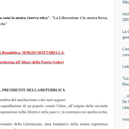
Alb
iniz
a sono la nostra riserva etica".
"La Liberazione è la nostra forza,
200
cela"
La C
gen
L'e
ella Repubblica, SERGIO MATTARELLA,
con
scherina all'Altare della Patria (video)
Lin
"Lis
Res
L PRESIDENTE DELLA REPUBBLICA
... 
nfitta del nazifascismo e dei suoi seguaci.
De 
i sopraffazione di un popolo contro l’altro, all’origine della seconda
Libe
operazione nella libertà e nella pace e, in coerenza con quella scelta,
mos
ersario della Liberazione, data fondatrice della nostra esperienza