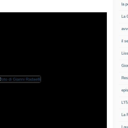
la p
La 
avv
il 
Liss
Gio
Res
epis
L'I
La 
I g