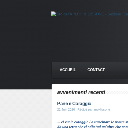
ACCUEIL
CONTACT
avvenimenti recenti
Pane e Coraggio
22 Juin 2026
, Rédigé par anpi-lissone
...
ci
vuole coraggio / a trascinare le nostre s
da una terra che
ci
odia /ad un'altra che non