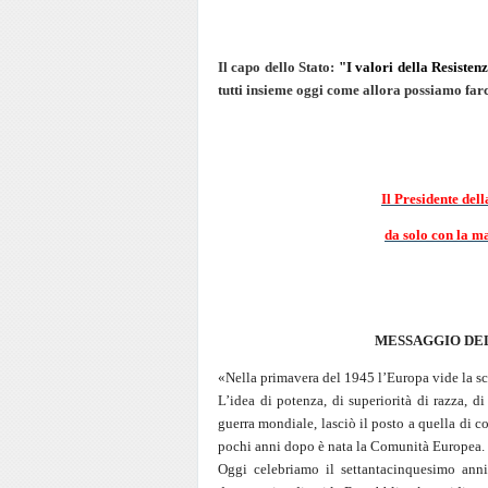
Il capo dello Stato:
"I valori della Resistenz
tutti insieme oggi come allora possiamo far
Il Presidente d
da solo con la ma
MESSAGGIO DE
«Nella primavera del 1945 l’Europa vide la sco
L’idea di potenza, di superiorità di razza, d
guerra mondiale, lasciò il posto a quella di co
pochi anni dopo è nata la Comunità Europea.
Oggi celebriamo il settantacinquesimo anniv