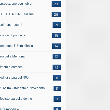
ersecuzione degli ebrei
29
COSTITUZIONE italiana
26
enimenti recenti
21
secondo dopoguerra
19
one dopo l'Unità d'Italia
14
rno della Memoria
13
istenza europea
13
odi di storia del '900
11
TALIA tra Ottocento e Novecento
9
Resistenza delle donne
9
uerra mondiale
8