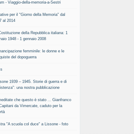
um - Viaggio-della-memoria-a-Sestri
iative per il "Giorno della Memoria" dal
7 al 2014
ostituzione della Repubblica italiana: 1
naio 1948 - 1 gennaio 2008
mancipazione femminile: le donne e le
quiste del dopoguerra
ks
sone 1939 – 1945. Storie di guerra e di
istenza": una nostra pubblicazione
meditate che questo è stato ... Gianfranco
Capitani da Vimercate, caduto per la
rtà
tra "A scuola col duce" a Lissone - foto